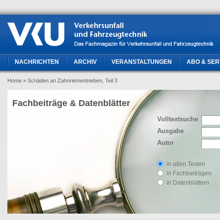
NACHRICHTEN
ARCHIV
VERANSTALTUNGEN
ABO & SER
Home
» Schäden an Zahnriementrieben, Teil 3
Fachbeiträge & Datenblätter
Volltextsuche
Ausgabe
Autor
in allen Texten
in Fachbeiträgen
in Datenblättern