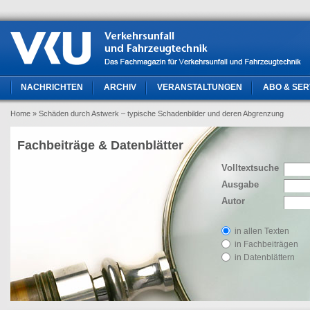
NACHRICHTEN
ARCHIV
VERANSTALTUNGEN
ABO & SER
Home
» Schäden durch Astwerk – typische Schadenbilder und deren Abgrenzung
Fachbeiträge & Datenblätter
Volltextsuche
Ausgabe
Autor
in allen Texten
in Fachbeiträgen
in Datenblättern