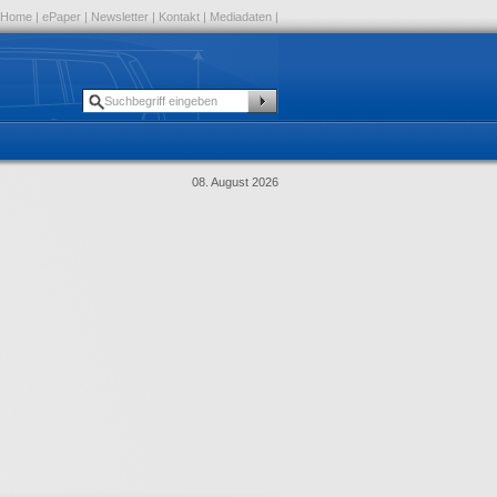
Home
|
ePaper
|
Newsletter
|
Kontakt
|
Mediadaten
|
08. August 2026