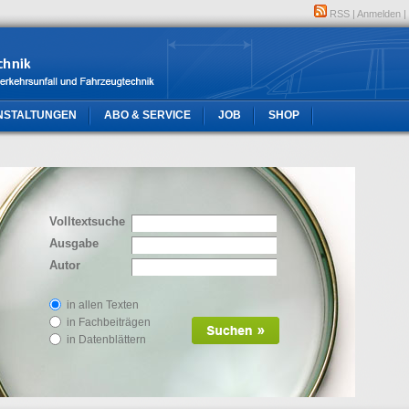
RSS
|
Anmelden
|
NSTALTUNGEN
ABO & SERVICE
JOB
SHOP
Volltextsuche
Ausgabe
Autor
in allen Texten
in Fachbeiträgen
in Datenblättern