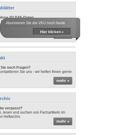
blätter
nlose 2D DXF-Daten
 Datenblättern der Autos gibt es auch DXF-
Abonnieren Sie die VKU noch heute
n zum Download. Nur für Abonnenten!
Hier klicken »
mehr »
akt
Sie noch Fragen?
ontaktieren Sie uns - wir helfen Ihnen gerne
mehr »
rchiv
be verpasst?
rn, lesen und suchen von Fachartikeln im
en Heftarchiv.
mehr »