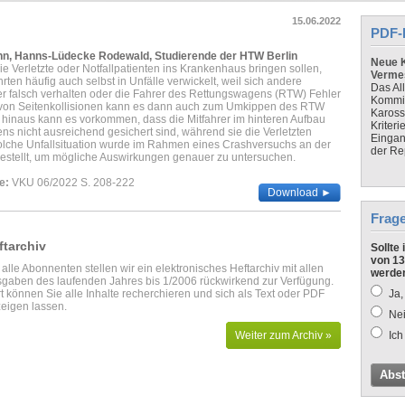
15.06.2022
PDF-
nn, Hanns-Lüdecke Rodewald, Studierende der HTW Berlin
Neue K
e Verletzte oder Notfallpatienten ins Krankenhaus bringen sollen,
Verme
hrten häufig auch selbst in Unfälle verwickelt, weil sich andere
Das Al
r falsch verhalten oder die Fahrer des Rettungswagens (RTW) Fehler
Kommis
 von Seitenkollisionen kann es dann auch zum Umkippen des RTW
Kaross
inaus kann es vorkommen, dass die Mitfahrer im hinteren Aufbau
Kriteri
s nicht ausreichend gesichert sind, während sie die Verletzten
Eingan
olche Unfallsituation wurde im Rahmen eines Crashversuchs an der
der Re
estellt, um mögliche Auswirkungen genauer zu untersuchen.
e:
VKU 06/2022 S. 208-222
Download ►
Frag
ftarchiv
Sollte
von 13
 alle Abonnenten stellen wir ein elektronisches Heftarchiv mit allen
werde
gaben des laufenden Jahres bis 1/2006 rückwirkend zur Verfügung.
t können Sie alle Inhalte recherchieren und sich als Text oder PDF
Ja,
eigen lassen.
Nei
Weiter zum Archiv »
Ich
Abs