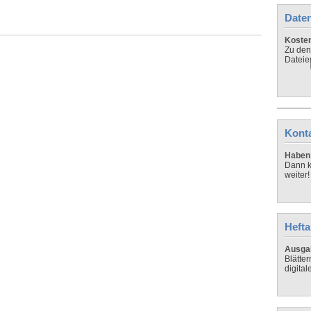
Daten
Koste
Zu den
Dateie
Kont
Haben 
Dann k
weiter!
Hefta
Ausga
Blätte
digital