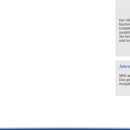
Der VK
Nachri
Unfall
zusätz
Sie ke
und imm
Jahre
VKU au
Das ge
Ausga