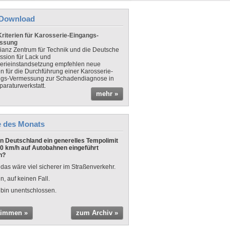
Download
riterien für Karosserie-Eingangs-
ssung
lianz Zentrum für Technik und die Deutsche
sion für Lack und
erieinstandsetzung empfehlen neue
en für die Durchführung einer Karosserie-
gs-Vermessung zur Schadendiagnose in
paraturwerkstatt.
mehr »
e des Monats
 in Deutschland ein generelles Tempolimit
0 km/h auf Autobahnen eingeführt
n?
 das wäre viel sicherer im Straßenverkehr.
n, auf keinen Fall.
 bin unentschlossen.
timmen »
zum Archiv »