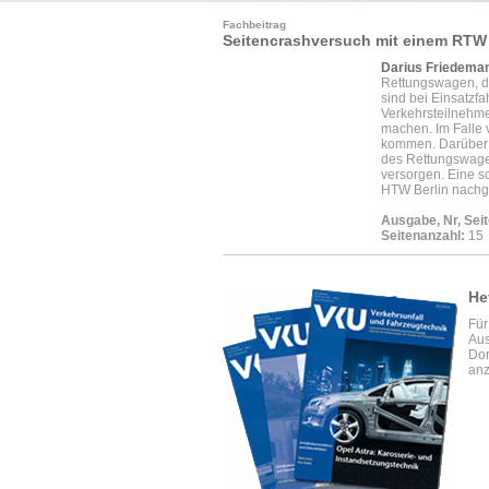
Fachbeitrag
Seitencrashversuch mit einem RTW
Darius Friedema
Rettungswagen, di
sind bei Einsatzfa
Verkehrsteilnehme
machen. Im Falle
kommen. Darüber h
des Rettungswagen
versorgen. Eine s
HTW Berlin nachg
Ausgabe, Nr, Seit
Seitenanzahl:
15
He
Für
Aus
Dor
anz