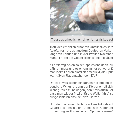
Trotz des erheblich erhöhten Unfallrisikos se
Trotz des erheblich erhöhten Unfallrisikos set
Autofahrer hat das laut dem Deutschen Verkeh
längeren Fahrten und in der zweiten Nachthälfte
Zumal Fahrer die Gefahr oftmals unterschätze
"Die Alarmglocken sollten spätestens dann l
gähnen muss und es einem immer schwerer fällt
man beim Fahren plötzlich erschrickt, die Spu
warnt Sven Rademacher vom DVR.
Dabei bewirkt schon ein kurzes Nickerchen in
deutliche Wirkung, denn der Körper erholt si
wichtig, "sich zu bewegen, den Kreislauf in 
dass man wieder fit wird für die Weiterfahrt", 
ausgeschlafen ans Steuer zu setzen.
Und der modernen Technik sollten Autofahrer 
Gefahr des Einschlafens zumessen. Sogenannte
Ergänzung zu Abstands- und Spurverlassens-W