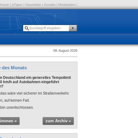
Home
|
ePaper
|
Newsletter
|
Kontakt
|
Mediadaten
|
08. August 2026
e des Monats
 in Deutschland ein generelles Tempolimit
0 km/h auf Autobahnen eingeführt
n?
 das wäre viel sicherer im Straßenverkehr.
n, auf keinen Fall.
 bin unentschlossen.
timmen »
zum Archiv »