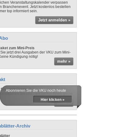
lichen Veranstaltungskalender verpassen
in Branchenevent. Jetzt kostenlos bestellen
er top informiert sein.
Jetzt anmelden »
-Abo
aket zum Mini-Preis
 Sie jetzt drei Ausgaben der VKU zum Mini-
 Keine Kündigung nötig!
mehr »
akt
Sie noch Fragen?
Abonnieren Sie die VKU noch heute
ontaktieren Sie uns - wir helfen Ihnen gerne
Hier klicken »
mehr »
blätter-Archiv
lätter