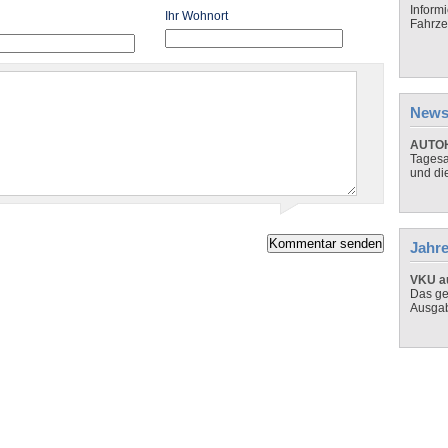
Inform
Ihr Wohnort
Fahrze
News
AUTOH
Tagesa
und di
Jahre
VKU au
Das ge
Ausga