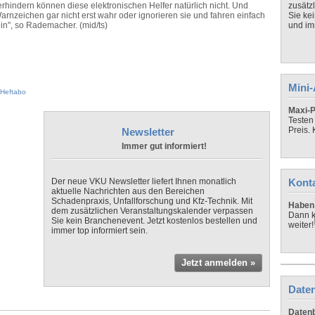
rhindern können diese elektronischen Helfer natürlich nicht. Und
zusätz
rnzeichen gar nicht erst wahr oder ignorieren sie und fahren einfach
Sie ke
in", so Rademacher. (mid/ts)
und imm
Mini
Heftabo
Maxi-P
Testen
Preis.
Newsletter
Immer gut informiert!
Der neue VKU Newsletter liefert Ihnen monatlich
Kont
aktuelle Nachrichten aus den Bereichen
Schadenpraxis, Unfallforschung und Kfz-Technik. Mit
Haben 
dem zusätzlichen Veranstaltungskalender verpassen
Dann k
Sie kein Branchenevent. Jetzt kostenlos bestellen und
weiter!
immer top informiert sein.
Jetzt anmelden »
Daten
Datenb