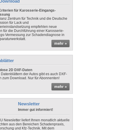
Download
riterien für Karosserie-Eingangs-
ssung
lianz Zentrum für Technik und die Deutsche
sion für Lack und
erieinstandsetzung empfehlen neue
en für die Durchführung einer Karosserie-
gs-Vermessung zur Schadendiagnose in
paraturwerkstatt.
mehr »
blätter
nlose 2D DXF-Daten
 Datenblättern der Autos gibt es auch DXF-
n zum Download. Nur für Abonnenten!
mehr »
Newsletter
Immer gut informiert!
U Newsletter liefert Ihnen monatlich aktuelle
chten aus den Bereichen Schadenpraxis,
forschung und Kfz-Technik. Mit dem