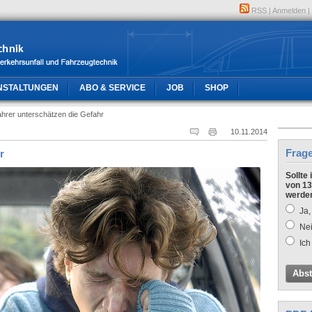
RSS
|
Anmelden
|
NSTALTUNGEN
ABO & SERVICE
JOB
SHOP
ahrer unterschätzen die Gefahr
10.11.2014
Frag
r
Sollte
von 13
werde
Ja,
Nei
Ich
Abs