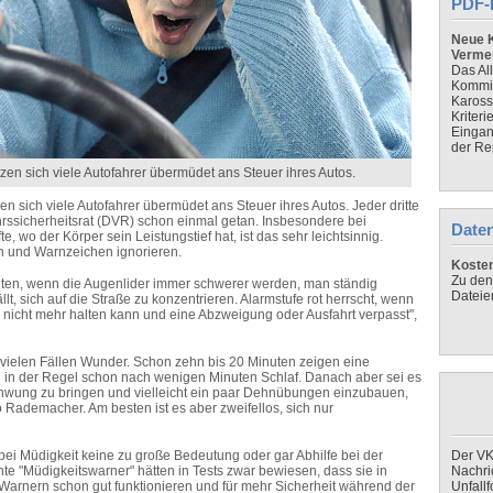
PDF-
Neue K
Verme
Das Al
Kommis
Kaross
Kriteri
Eingan
der Re
tzen sich viele Autofahrer übermüdet ans Steuer ihres Autos.
zen sich viele Autofahrer übermüdet ans Steuer ihres Autos. Jeder dritte
rssicherheitsrat (DVR) schon einmal getan. Insbesondere bei
Daten
, wo der Körper sein Leistungstief hat, ist das sehr leichtsinnig.
n und Warnzeichen ignorieren.
Koste
Zu den
äuten, wenn die Augenlider immer schwerer werden, man ständig
Dateie
, sich auf die Straße zu konzentrieren. Alarmstufe rot herrscht, wenn
r nicht mehr halten kann und eine Abzweigung oder Ausfahrt verpasst",
 vielen Fällen Wunder. Schon zehn bis 20 Minuten zeigen eine
ch in der Regel schon nach wenigen Minuten Schlaf. Danach aber sei es
Schwung zu bringen und vielleicht ein paar Dehnübungen einzubauen,
so Rademacher. Am besten ist es aber zweifellos, sich nur
bei Müdigkeit keine zu große Bedeutung oder gar Abhilfe bei der
Der VK
 "Müdigkeitswarner" hätten in Tests zwar bewiesen, dass sie in
Nachri
arnern schon gut funktionieren und für mehr Sicherheit während der
Unfall