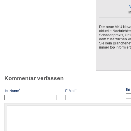
N
I
Der neue VKU Newsle
aktuelle Nachrichte
Schadenpraxis, Unfa
dem zusätzlichen V
Sie kein Branchenev
immer top informiert
Kommentar verfassen
Ih
*
*
Ihr Name
E-Mail