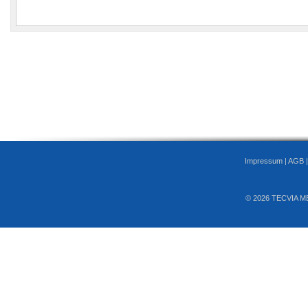
Impressum
|
AGB
© 2026 TECVIA M