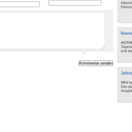
Inform
Fahrze
News
AUTOH
Tagesa
und di
Jahre
VKU au
Das ge
Ausga