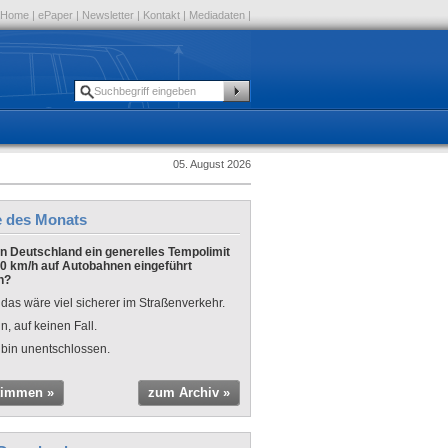
Home
|
ePaper
|
Newsletter
|
Kontakt
|
Mediadaten
|
05. August 2026
e des Monats
 in Deutschland ein generelles Tempolimit
0 km/h auf Autobahnen eingeführt
n?
 das wäre viel sicherer im Straßenverkehr.
n, auf keinen Fall.
 bin unentschlossen.
timmen »
zum Archiv »