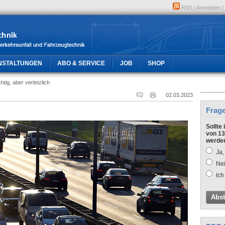
RSS
|
Anmelden
|
NSTALTUNGEN
ABO & SERVICE
JOB
SHOP
htig, aber verletzlich
02.03.2023
Frag
Sollte
von 13
werde
Ja,
Nei
Ich
Abs