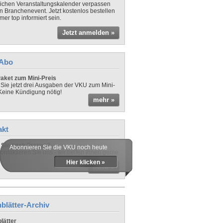
lichen Veranstaltungskalender verpassen
in Branchenevent. Jetzt kostenlos bestellen
er top informiert sein.
Jetzt anmelden »
-Abo
aket zum Mini-Preis
 Sie jetzt drei Ausgaben der VKU zum Mini-
 Keine Kündigung nötig!
mehr »
akt
Sie noch Fragen?
Abonnieren Sie die VKU noch heute
ontaktieren Sie uns - wir helfen Ihnen gerne
Hier klicken »
mehr »
blätter-Archiv
lätter