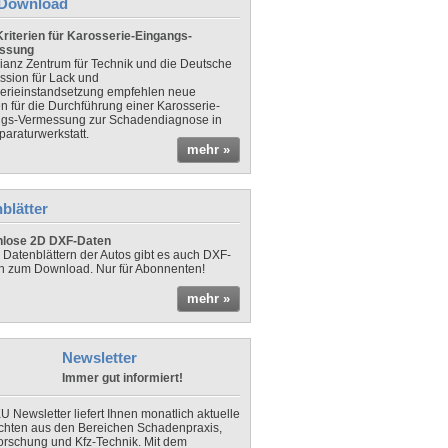
Download
riterien für Karosserie-Eingangs-
ssung
lianz Zentrum für Technik und die Deutsche
sion für Lack und
erieinstandsetzung empfehlen neue
en für die Durchführung einer Karosserie-
gs-Vermessung zur Schadendiagnose in
paraturwerkstatt.
mehr »
blätter
nlose 2D DXF-Daten
 Datenblättern der Autos gibt es auch DXF-
n zum Download. Nur für Abonnenten!
mehr »
Newsletter
Immer gut informiert!
U Newsletter liefert Ihnen monatlich aktuelle
chten aus den Bereichen Schadenpraxis,
forschung und Kfz-Technik. Mit dem