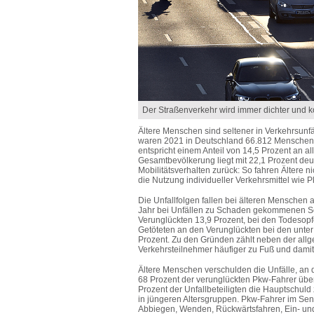
Der Straßenverkehr wird immer dichter und ko
Ältere Menschen sind seltener in Verkehrsunfäl
waren 2021 in Deutschland 66.812 Menschen a
entspricht einem Anteil von 14,5 Prozent an all
Gesamtbevölkerung liegt mit 22,1 Prozent deutl
Mobilitätsverhalten zurück: So fahren Ältere 
die Nutzung individueller Verkehrsmittel wie 
Die Unfallfolgen fallen bei älteren Menschen
Jahr bei Unfällen zu Schaden gekommenen Seni
Verunglückten 13,9 Prozent, bei den Todesopfe
Getöteten an den Verunglückten bei den unter 6
Prozent. Zu den Gründen zählt neben der all
Verkehrsteilnehmer häufiger zu Fuß und damit
Ältere Menschen verschulden die Unfälle, an de
68 Prozent der verunglückten Pkw-Fahrer übe
Prozent der Unfallbeteiligten die Hauptschul
in jüngeren Altersgruppen. Pkw-Fahrer im Sen
Abbiegen, Wenden, Rückwärtsfahren, Ein- und