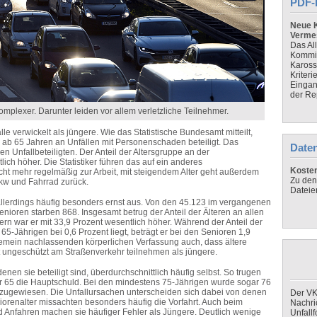
PDF-
Neue K
Verme
Das Al
Kommis
Kaross
Kriteri
Eingan
der Re
mplexer. Darunter leiden vor allem verletzliche Teilnehmer.
le verwickelt als jüngere. Wie das Statistische Bundesamt mitteilt,
b 65 Jahren an Unfällen mit Personenschaden beteiligt. Das
Daten
en Unfallbeteiligten. Der Anteil der Altersgruppe an der
ich höher. Die Statistiker führen das auf ein anderes
Koste
nicht mehr regelmäßig zur Arbeit, mit steigendem Alter geht außerdem
Zu den
Pkw und Fahrrad zurück.
Dateie
 allerdings häufig besonders ernst aus. Von den 45.123 im vergangenen
oren starben 868. Insgesamt betrug der Anteil der Älteren an allen
rn war er mit 33,9 Prozent wesentlich höher. Während der Anteil der
5-Jährigen bei 0,6 Prozent liegt, beträgt er bei den Senioren 1,9
gemein nachlassenden körperlichen Verfassung auch, dass ältere
 ungeschützt am Straßenverkehr teilnehmen als jüngere.
nen sie beteiligt sind, überdurchschnittlich häufig selbst. So trugen
r 65 die Hauptschuld. Bei den mindestens 75-Jährigen wurde sogar 76
d zugewiesen. Die Unfallursachen unterscheiden sich dabei von denen
Der VK
iorenalter missachten besonders häufig die Vorfahrt. Auch beim
Nachri
 Anfahren machen sie häufiger Fehler als Jüngere. Deutlich wenige
Unfall