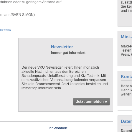
sfahrten oder zu geringem Abstand auf.
zusätz
Sie ke
und imm
kHoermann/SVEN SIMON)
Heftabo
Mini
Newsletter
Maxi-P
Testen
Immer gut informiert!
Preis.
Der neue VKU Newsletter liefert Ihnen monatlich
aktuelle Nachrichten aus den Bereichen
Schadenpraxis, Unfallforschung und Kfz-Technik. Mit
Kont
dem zusätzlichen Veranstaltungskalender verpassen
Sie kein Branchenevent. Jetzt kostenlos bestellen und
Haben 
immer top informiert sein.
Dann k
weiter!
Jetzt anmelden »
Daten
Ihr Wohnort
Datenb