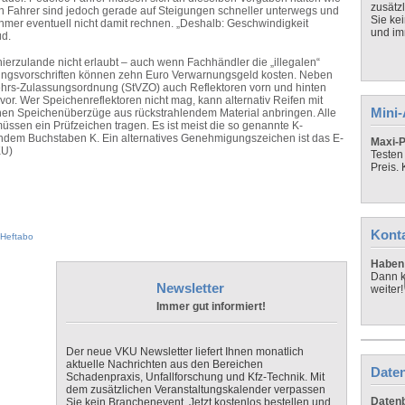
zusätz
ten Fahrer sind jedoch gerade auf Steigungen schneller unterwegs und
Sie ke
hmer eventuell nicht damit rechnen. „Deshalb: Geschwindigkeit
und imm
üd.
ierzulande nicht erlaubt – auch wenn Fachhändler die „illegalen“
ngsvorschriften können zehn Euro Verwarnungsgeld kosten. Neben
kehrs-Zulassungsordnung (StVZO) auch Reflektoren vorn und hinten
or. Wer Speichenreflektoren nicht mag, kann alternativ Reifen mit
Mini
nen Speichenüberzüge aus rückstrahlendem Material anbringen. Alle
üssen ein Prüfzeichen tragen. Es ist meist die so genannte K-
endem Buchstaben K. Ein alternatives Genehmigungszeichen ist das E-
Maxi-P
KU)
Testen
Preis.
Kont
Heftabo
Haben 
Dann k
Newsletter
weiter!
Immer gut informiert!
Der neue VKU Newsletter liefert Ihnen monatlich
aktuelle Nachrichten aus den Bereichen
Daten
Schadenpraxis, Unfallforschung und Kfz-Technik. Mit
dem zusätzlichen Veranstaltungskalender verpassen
Datenb
Sie kein Branchenevent. Jetzt kostenlos bestellen und