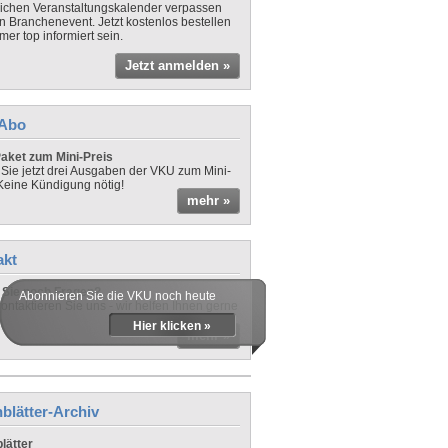
lichen Veranstaltungskalender verpassen
in Branchenevent. Jetzt kostenlos bestellen
er top informiert sein.
Jetzt anmelden »
-Abo
aket zum Mini-Preis
 Sie jetzt drei Ausgaben der VKU zum Mini-
 Keine Kündigung nötig!
mehr »
akt
Sie noch Fragen?
Abonnieren Sie die VKU noch heute
ontaktieren Sie uns - wir helfen Ihnen gerne
Hier klicken »
mehr »
blätter-Archiv
lätter