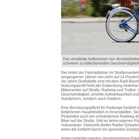
Das verstärkte Aufkommen von strombetriebe
schwerer zu kalkulierenden Geschwindigkeit
Der Anteil der Fahrradfahrer im Straßenverke
vergangenen Jahren von zehn auf 14 Prozent. Z
Vor allem Großstädte sind mit dem Radl-Boom
Nutzungsprofil hinkt der Entwicklung hinterher.
Miteinander auf Straße, Radweg und Trottoir.
Geschwindigkeit, erhöhte Aufmerksamkeit und
Autofahrern, sondern auch Radlern.
Eine Benutzungspflicht für Radwege besteht nur
befahrenen Hauptstraßen in Innenstädten. Sie
Pedalisten auch bei vorhandenem Radweg die
Biker auf die Straße. Gibt es keine eigenen R
Autoampeln. Vielerorts dürfen Radler Einbahn
wenn die Einfahrt durch ein spezielles Zusatzz
Immer beliebter werden strombetriebene Fahr