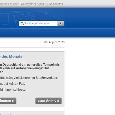
Home
|
ePaper
|
Newsletter
|
Kontakt
|
Mediadaten
|
05. August 2026
e des Monats
 in Deutschland ein generelles Tempolimit
0 km/h auf Autobahnen eingeführt
n?
 das wäre viel sicherer im Straßenverkehr.
n, auf keinen Fall.
 bin unentschlossen.
timmen »
zum Archiv »