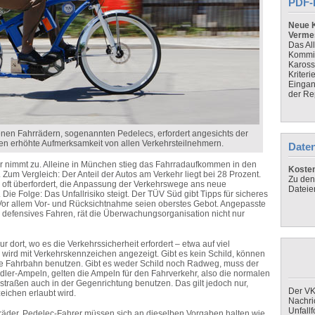
PDF-
Neue K
Verme
Das Al
Kommis
Kaross
Kriteri
Eingan
der Re
nen Fahrrädern, sogenannten Pedelecs, erfordert angesichts der
en erhöhte Aufmerksamkeit von allen Verkehrsteilnehmern.
Daten
hr nimmt zu. Alleine in München stieg das Fahrradaufkommen in den
Koste
um Vergleich: Der Anteil der Autos am Verkehr liegt bei 28 Prozent.
Zu den
 oft überfordert, die Anpassung der Verkehrswege ans neue
Dateie
 Die Folge: Das Unfallrisiko steigt. Der TÜV Süd gibt Tipps für sicheres
 Vor allem Vor- und Rücksichtnahme seien oberstes Gebot. Angepasste
 defensives Fahren, rät die Überwachungsorganisation nicht nur
 dort, wo es die Verkehrssicherheit erfordert – etwa auf viel
 wird mit Verkehrskennzeichen angezeigt. Gibt es kein Schild, können
 Fahrbahn benutzen. Gibt es weder Schild noch Radweg, muss der
adler-Ampeln, gelten die Ampeln für den Fahrverkehr, also die normalen
straßen auch in der Gegenrichtung benutzen. Das gilt jedoch nur,
Der VK
eichen erlaubt wird.
Nachri
Unfall
räder. Pedelec-Fahrer müssen sich an dieselben Vorgaben halten wie