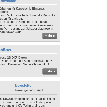
Download
riterien für Karosserie-Eingangs-
ssung
lianz Zentrum für Technik und die Deutsche
sion für Lack und
erieinstandsetzung empfehlen neue
en für die Durchführung einer Karosserie-
gs-Vermessung zur Schadendiagnose in
paraturwerkstatt.
mehr »
blätter
nlose 2D DXF-Daten
 Datenblättern der Autos gibt es auch DXF-
n zum Download. Nur für Abonnenten!
mehr »
Newsletter
Immer gut informiert!
U Newsletter liefert Ihnen monatlich aktuelle
chten aus den Bereichen Schadenpraxis,
forschung und Kfz-Technik. Mit dem