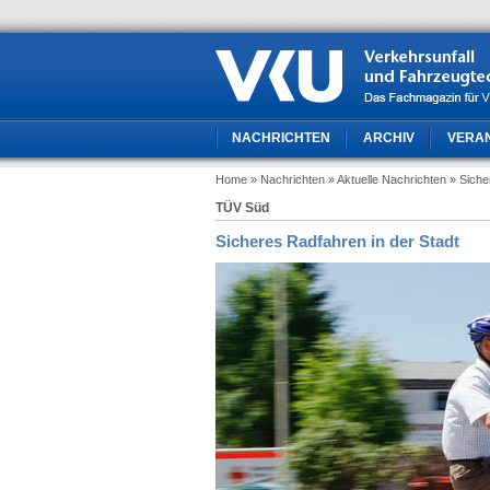
NACHRICHTEN
ARCHIV
VERA
Home
» Nachrichten
» Aktuelle Nachrichten
» Siche
TÜV Süd
Sicheres Radfahren in der Stadt