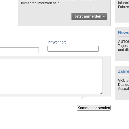
Inform
immer top informiert sein.
Fahrze
Jetzt anmelden »
News
AUTOH
Ihr Wohnort
Tagesa
und di
Jahre
VKU au
Das ge
Ausga