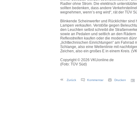
Radler ohne Strom. Die elektrisch unterstütz
sollten bedenken, dass andere Verkehrsteilne
wegnehmen, wenn’s eng wird“, rät der TÜV S
Blinkende Scheinwerfer und Rücklichter sind h
Lampen verkaufen. Verstöße gegen Beleuchtu
den Leuchten selbst schreibt die Straßenver
sowie an Pedalen und seitlich an den Rädern v
Reflexstreifen kaufen oder die modernen dün
„lichttechnischen Einrichtungen“ am Fahrrad m
Schlange, also eine Wellenlinie mit nachfolg
Zeichen, also ein großes E in einem Kreis. (V
Copyright © 2026 VKUonline.de
(Foto: TÜV Süd)
Zurück
Kommentar
Drucken