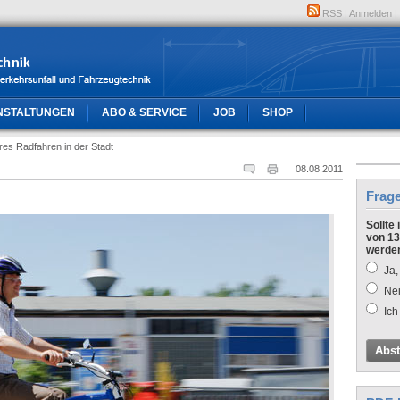
RSS
|
Anmelden
|
NSTALTUNGEN
ABO & SERVICE
JOB
SHOP
res Radfahren in der Stadt
08.08.2011
Frag
Sollte
von 13
werde
Ja,
Nei
Ich
Abs