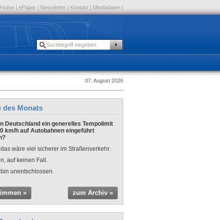
Home
|
ePaper
|
Newsletter
|
Kontakt
|
Mediadaten
|
07. August 2026
e des Monats
 in Deutschland ein generelles Tempolimit
0 km/h auf Autobahnen eingeführt
n?
 das wäre viel sicherer im Straßenverkehr.
n, auf keinen Fall.
 bin unentschlossen.
timmen »
zum Archiv »