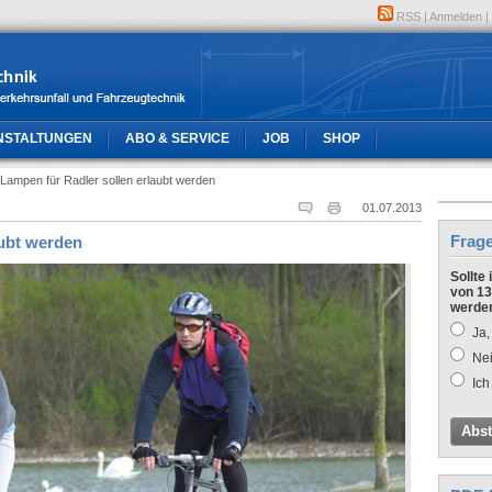
RSS
|
Anmelden
|
NSTALTUNGEN
ABO & SERVICE
JOB
SHOP
Lampen für Radler sollen erlaubt werden
01.07.2013
Frag
aubt werden
Sollte
von 13
werde
Ja,
Nei
Ich
Abs