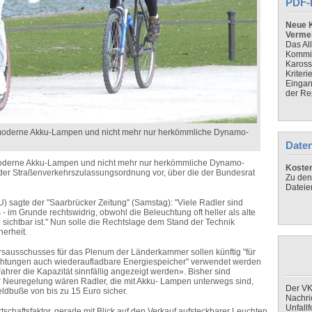
PDF-
Neue K
Verme
Das Al
Kommis
Kaross
Kriteri
Eingan
der Re
 moderne Akku-Lampen und nicht mehr nur herkömmliche Dynamo-
Daten
moderne Akku-Lampen und nicht mehr nur herkömmliche Dynamo-
Koste
g der Straßenverkehrszulassungsordnung vor, über die der Bundesrat
Zu den
Dateie
 sagte der "Saarbrücker Zeitung" (Samstag): "Viele Radler sind
- im Grunde rechtswidrig, obwohl die Beleuchtung oft heller als alte
sichtbar ist." Nun solle die Rechtslage dem Stand der Technik
erheit.
sausschusses für das Plenum der Länderkammer sollen künftig "für
richtungen auch wiederaufladbare Energiespeicher" verwendet werden
hrer die Kapazität sinnfällig angezeigt werden». Bisher sind
er Neuregelung wären Radler, die mit Akku- Lampen unterwegs sind,
Der VK
ldbuße von bis zu 15 Euro sicher.
Nachri
Unfall
schaftsfaktor, gerade mit Blick auf den Verkauf aufsteckbarer Leuchten