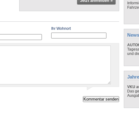
Jetzt anmelden »
Inform
Fahrze
Ihr Wohnort
News
AUTOH
Tagesa
und di
Jahre
VKU au
Das ge
Ausga