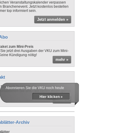
lichen Veranstaltungskalender verpassen
in Branchenevent. Jetzt kostenlos bestellen
er top informiert sein.
Jetzt anmelden »
-Abo
aket zum Mini-Preis
 Sie jetzt drei Ausgaben der VKU zum Mini-
 Keine Kündigung nötig!
mehr »
akt
Sie noch Fragen?
Abonnieren Sie die VKU noch heute
ontaktieren Sie uns - wir helfen Ihnen gerne
Hier klicken »
mehr »
blätter-Archiv
lätter