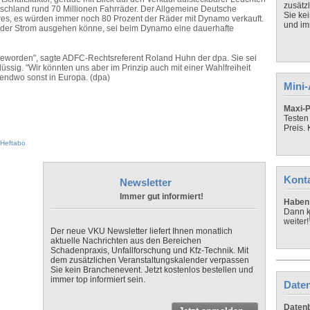
zusätz
utschland rund 70 Millionen Fahrräder. Der Allgemeine Deutsche
Sie ke
res, es würden immer noch 80 Prozent der Räder mit Dynamo verkauft.
und imm
en der Strom ausgehen könne, sei beim Dynamo eine dauerhafte
t geworden", sagte ADFC-Rechtsreferent Roland Huhn der dpa. Sie sei
ssig. "Wir könnten uns aber im Prinzip auch mit einer Wahlfreiheit
endwo sonst in Europa. (dpa)
Mini
Maxi-P
Testen
Preis.
Heftabo
Kont
Newsletter
Immer gut informiert!
Haben 
Dann k
weiter!
Der neue VKU Newsletter liefert Ihnen monatlich
aktuelle Nachrichten aus den Bereichen
Schadenpraxis, Unfallforschung und Kfz-Technik. Mit
dem zusätzlichen Veranstaltungskalender verpassen
Sie kein Branchenevent. Jetzt kostenlos bestellen und
immer top informiert sein.
Daten
Datenb