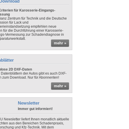
Download
riterien für Karosserie-Eingangs-
ssung
lianz Zentrum für Technik und die Deutsche
sion für Lack und
erieinstandsetzung empfehlen neue
en für die Durchführung einer Karosserie-
gs-Vermessung zur Schadendiagnose in
paraturwerkstatt.
mehr »
blätter
nlose 2D DXF-Daten
 Datenblättern der Autos gibt es auch DXF-
n zum Download. Nur für Abonnenten!
mehr »
Newsletter
Immer gut informiert!
U Newsletter liefert Ihnen monatlich aktuelle
chten aus den Bereichen Schadenpraxis,
forschung und Kfz-Technik. Mit dem