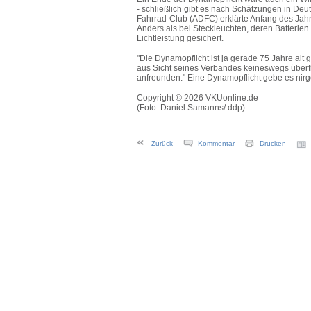
- schließlich gibt es nach Schätzungen in De
Fahrrad-Club (ADFC) erklärte Anfang des Jah
Anders als bei Steckleuchten, deren Batteri
Lichtleistung gesichert.
"Die Dynamopflicht ist ja gerade 75 Jahre al
aus Sicht seines Verbandes keineswegs überflü
anfreunden." Eine Dynamopflicht gebe es nirg
Copyright © 2026 VKUonline.de
(Foto: Daniel Samanns/ ddp)
Zurück
Kommentar
Drucken