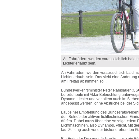
An Fahrrädern werden voraussichtlich bald
Lichter erlaubt sein.
An Fahrrädern werden voraussichtlich bald 
Lichter erlaubt sein. Das sieht eine Änderun
am Freitag abstimmen soll.
Bundesverkehrsminister Peter Ramsauer (CSU)
bereits heute mit Akku-Beleuchtung unterwegs 
Dynamo-Lichter und vor allem auch im Stehen 
angepasst werden, ohne Abstriche bei der Sich
Laut einer Empfehlung des Bundesratsverkehr
den Betrieb der aktiven lichttechnischen Ein
dürfen. Dabei muss über eine Anzeige «dem Fa
Lichtmaschinen, also Dynamos, Pflicht. Mit d
laut Zeitung auch vor der bisher drohenden Ge
Ein Ende der Dynamopflicht wäre auch ein Wirt