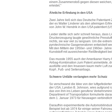
einem Zusammenstoß gegen diesen weichen, el
erleidet."
Ähnliche Erfindung in den USA
Zwei Jahre ließ sich das Deutsche Patentamt Ze
der es Walter Linderer als den alleinigen Erf
von John W. Hendrik in den USA patentiert (US
Leider stellte sich sehr schnell heraus, dass 
Druckerzeugung taugte gewöhnliche Pressluft
nichts, sie war viel zu langsam. Um die extre
pyrotechnische Gasgeneratoren entwickelt wer
Mit den Mitteln der 1950er- und 1960er- Jahr
Kunststoff mit ausreichender Reißfestigkeit be
Das musste 1955 auch der Amerikaner Harry A. 
Airbag-Kombination zum Patent anmeldete, d
ausfüllte und den Insassen kaum mehr Luft zu
Kopf-, Fuß- und Seitenairbags.
Schwere Unfälle verlangten mehr Schutz
So verschwand die Idee von der luftgefederten
der USA, Lyndon B. Johnson, wies aufgrund ra
das von ihm ins Leben gerufene Verkehrsmini
Department of Transportation formulierte dar
dem 1. Januar 1973 für Neuwagen verbindlich
Daraufhin experimentierte die Automobilindus
Beispiel bot ab 1974 für einige seiner Fahrze