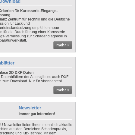
Download
riterien für Karosserie-Eingangs-
ssung
lianz Zentrum für Technik und die Deutsche
sion für Lack und
erieinstandsetzung empfehlen neue
en für die Durchführung einer Karosserie-
gs-Vermessung zur Schadendiagnose in
paraturwerkstatt.
mehr »
blätter
nlose 2D DXF-Daten
 Datenblättern der Autos gibt es auch DXF-
n zum Download. Nur für Abonnenten!
mehr »
Newsletter
Immer gut informiert!
U Newsletter liefert Ihnen monatlich aktuelle
chten aus den Bereichen Schadenpraxis,
forschung und Kfz-Technik. Mit dem