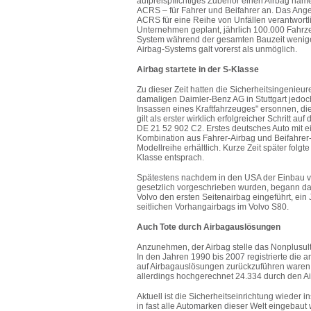
aufpreispflichtiges Zubehör einen Airbag name
ACRS – für Fahrer und Beifahrer an. Das Ange
ACRS für eine Reihe von Unfällen verantwortl
Unternehmen geplant, jährlich 100.000 Fahrze
System während der gesamten Bauzeit weniger 
Airbag-Systems galt vorerst als unmöglich.
Airbag startete in der S-Klasse
Zu dieser Zeit hatten die Sicherheitsingenieur
damaligen Daimler-Benz AG in Stuttgart jedoch 
Insassen eines Kraftfahrzeuges" ersonnen, d
gilt als erster wirklich erfolgreicher Schritt 
DE 21 52 902 C2. Erstes deutsches Auto mit 
Kombination aus Fahrer-Airbag und Beifahrer-G
Modellreihe erhältlich. Kurze Zeit später folg
Klasse entsprach.
Spätestens nachdem in den USA der Einbau vo
gesetzlich vorgeschrieben wurden, begann da
Volvo den ersten Seitenairbag eingeführt, ein
seitlichen Vorhangairbags im Volvo S80.
Auch Tote durch Airbagauslösungen
Anzunehmen, der Airbag stelle das Nonplusultra
In den Jahren 1990 bis 2007 registrierte die
auf Airbagauslösungen zurückzuführen waren
allerdings hochgerechnet 24.334 durch den A
Aktuell ist die Sicherheitseinrichtung wieder
in fast alle Automarken dieser Welt eingebaut