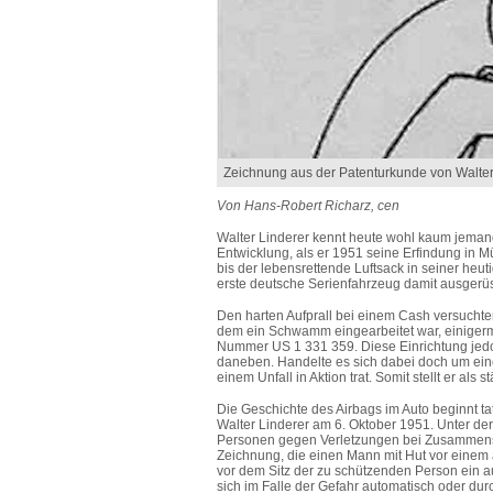
Zeichnung aus der Patenturkunde von Walter
Von Hans-Robert Richarz, cen
Walter Linderer kennt heute wohl kaum jemand
Entwicklung, als er 1951 seine Erfindung in
bis der lebensrettende Luftsack in seiner heu
erste deutsche Serienfahrzeug damit ausgerüs
Den harten Aufprall bei einem Cash versuchten
dem ein Schwamm eingearbeitet war, einigerm
Nummer US 1 331 359. Diese Einrichtung jedoch
daneben. Handelte es sich dabei doch um eine
einem Unfall in Aktion trat. Somit stellt er als
Die Geschichte des Airbags im Auto beginnt t
Walter Linderer am 6. Oktober 1951. Unter der
Personen gegen Verletzungen bei Zusammenstö
Zeichnung, die einen Mann mit Hut vor einem 
vor dem Sitz der zu schützenden Person ein a
sich im Falle der Gefahr automatisch oder dur