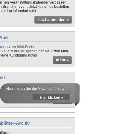
lichen Veranstaltungskalender verpassen
in Branchenevent. Jetzt kostenlos bestellen
er top informiert sein.
Jetzt anmelden »
-Abo
aket zum Mini-Preis
 Sie jetzt drei Ausgaben der VKU zum Mini-
 Keine Kündigung nötig!
mehr »
akt
Sie noch Fragen?
Abonnieren Sie die VKU noch heute
ontaktieren Sie uns - wir helfen Ihnen gerne
Hier klicken »
mehr »
blätter-Archiv
lätter