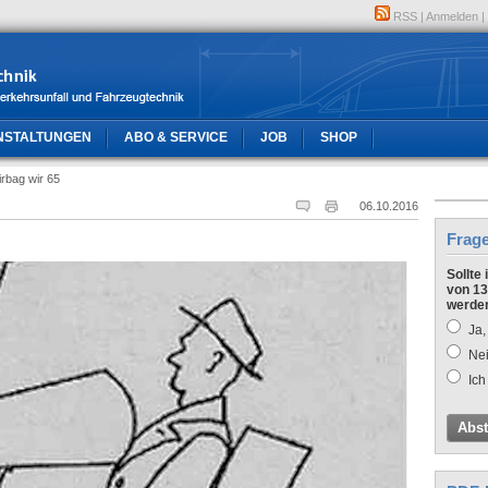
RSS
|
Anmelden
|
NSTALTUNGEN
ABO & SERVICE
JOB
SHOP
irbag wir 65
06.10.2016
Frag
Sollte
von 13
werde
Ja,
Nei
Ich
Abs