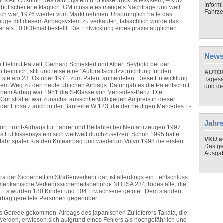
ns Air Cushion Restraint System (Luftkissenrückhaltesystem) – kurz
Inform
bot scheiterte kläglich: GM musste es mangels Nachfrage und weil
Fahrze
ich war, 1976 wieder vom Markt nehmen. Ursprünglich hatte das
uge mit diesem Airbagsystem zu verkaufen, tatsächlich wurde das
als 10.000-mal bestellt. Die Entwicklung eines praxistauglichen
News
e Helmut Patzelt, Gerhard Schiesterl und Albert Seybold bei der
heimlich, still und leise eine "Aufprallschutzvorrichtung für den
AUTOH
ie sie am 23. Oktober 1971 zum Patent anmeldeten. Diese Entwicklung
Tagesa
auf dem Weg zu den heute üblichen Airbags. Dafür gab es die Patentschrift
und di
einem Airbag war 1981 die S-Klasse von Mercedes-Benz. Die
urtstraffer war zunächst ausschließlich gegen Aufpreis in dieser
te der Einsatz auch in der Baureihe W 123, die der heutigen Mercedes E-
Jahre
n Front-Airbags für Fahrer und Beifahrer bei Neufahrzeugen 1997
s Luftkissensystem sich weltweit durchzusetzen. Schon 1995 hatte
VKU au
 Jahr später Kia den Knieairbag und wiederum Volvo 1998 die ersten
Das ge
Ausga
 der Sicherheit im Straßenverkehr dar, ist allerdings ein Fehlschluss.
 amerikanische Verkehrssicherheitsbehörde NHTSA 284 Todesfälle, die
. Es wurden 180 Kinder und 104 Erwachsene getötet. Dem standen
irbag gerettete Personen gegenüber.
 ins Gerede gekommen. Airbags des japanischen Zulieferers Takata, die
 werden, erwiesen sich aufgrund eines Fehlers als hochgefährlich und