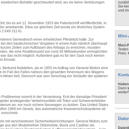
astischen Behälter geschleudert wird, wo sie keine Verletzungen
zusätz
Sie ke
und imm
it, bis es am 12. November 1953 die Patentschrift veröffentlichte, in
inder anerkannte. Etwa zur gleichen Zeit wurde ein ähnliches System
 2 649 311 A).
Mini
Linderers Geniestreich einen erheblichen Pferdefuß hatte. Zur
 bei den bautechnischen Vorgaben in einem Auto nämlich überhaupt
Maxi-P
m kurzen Zeiten zum Aufblasen des Airbags zu erreichen, mussten
Testen
den, die eine Reaktionszeit von rund 30 Millisekunden ermöglichten.
Preis.
e war das nicht möglich. Außerdem gab es für den Sack noch keinen
im Einsatz.
Bertrand feststellen, als er 1955 im Auftrag von General Motors eine
ie im Fall des Falles nahezu den gesamten Innenraum des Wagens
Kont
m Atmen ließ. Dennoch war sein Vorschlag ein Vorläufer der späteren
Haben 
Dann k
weiter!
 Prallbremse vorerst in der Versenkung. Erst der damalige Präsident
pider ansteigender Verkehrsunfälle mit Toten und Schwerverletzten
sterium an, nur noch sichere Neuwagen zu dulden. Das United States
aufhin 1969 ein Gesetz, das automatische Insassenschutzsysteme ab
 vorschrieb.
Daten
trie mit verschiedenen Sicherheitseinrichtungen. General Motors zum
uge aus den Modellreihen Oldsmobile, Buick und Cadillac als
Datenb