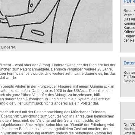
PDF-
Neue K
Verme
Das Al
Kommis
Kaross
Kriteri
Eingan
der Re
 Linderer.
Daten
 mehr – wohl aber den Airbag. Linderer war einer der Pioniere bei der
 München zum Patent anmeldete. Dennoch vergingen weitere 20 Jahre,
Koste
tigen Form patentiert wurde. Und weitere zehn Jahre dauerte es, bis das
Zu den
tet wurde.
Dateie
 bereits Piloten in der Frühzeit der Fliegerei mit einem Gummisack, in
aßen zu dämpfen. Dafür gab es 1920 in den USA das Patent mit der
 als ganz frühen Vorläufer des Airbags zu bezeichnen, trifft
n dauerhaften Aufprallschutz und nicht um ein System, das erst bei
 ständig gefüllter Gummisack nichts anderes als ein Polster dar.
atsächlich erst mit der Patentanmeldung des Münchener Erfinders
 Überschrift "Einrichtung zum Schutze von in Fahrzeugen befindlichen
ßen" beschrieb der Visionär auf drei Seiten samt schlichter
aufgeblasenen Sack zeigte, seine Idee so: "Gemäß der Erfindung wird
Der VK
ufblasbarer Behälter in zusammengefaltetem Zustand montiert, der
Nachri
ch willkürliche Auslösung aufbläht, sodass die betreffende Person bei
Unfall