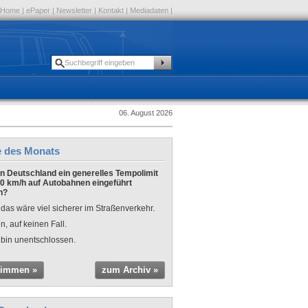
Home
|
ePaper
|
Newsletter
|
Kontakt
|
Mediadaten
|
06. August 2026
e des Monats
 in Deutschland ein generelles Tempolimit
0 km/h auf Autobahnen eingeführt
n?
 das wäre viel sicherer im Straßenverkehr.
n, auf keinen Fall.
 bin unentschlossen.
timmen »
zum Archiv »