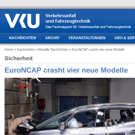
NACHRICHTEN
ARCHIV
VERANSTALTUNGEN
ABO & SER
Home
» Nachrichten
» Aktuelle Nachrichten
» EuroNCAP crasht vier neue Modelle
Sicherheit
EuroNCAP crasht vier neue Modelle