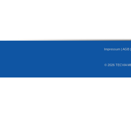
Impressum
|
AGB
© 2026 TECVIA M