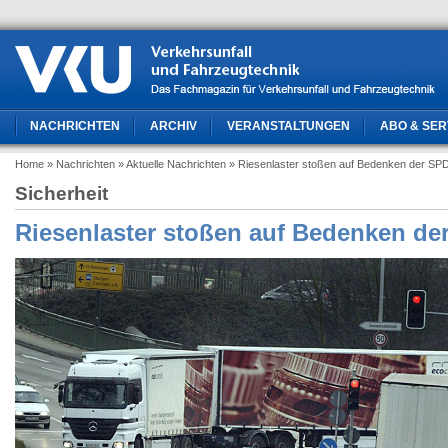
NACHRICHTEN
ARCHIV
VERANSTALTUNGEN
ABO & SER
Home
» Nachrichten
» Aktuelle Nachrichten
» Riesenlaster stoßen auf Bedenken der SP
Sicherheit
Riesenlaster stoßen auf Bedenken de