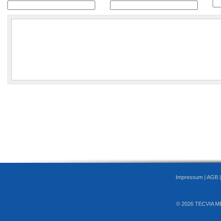
Impressum
|
AGB
© 2026 TECVIA M