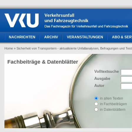
NACHRICHTEN
ARCHIV
VERANSTALTUNGEN
ABO & SER
Home
» Sicherheit von Transportern - aktualisierte Unfallanalysen, Befragungen und Tests
Fachbeiträge & Datenblätter
Volltextsuche
Ausgabe
Autor
in allen Texten
in Fachbeiträgen
in Datenblättern