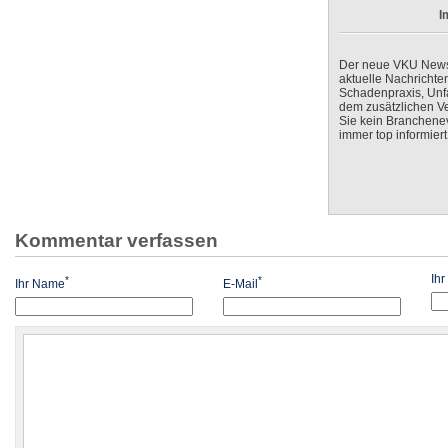
I
Der neue VKU Newsle
aktuelle Nachrichte
Schadenpraxis, Unfa
dem zusätzlichen V
Sie kein Branchenev
immer top informiert
Kommentar verfassen
Ih
*
*
Ihr Name
E-Mail