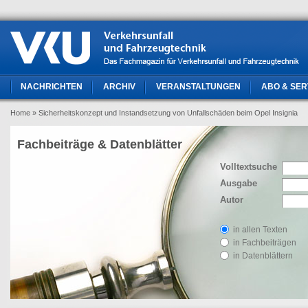
NACHRICHTEN
ARCHIV
VERANSTALTUNGEN
ABO & SER
Home
» Sicherheitskonzept und Instandsetzung von Unfallschäden beim Opel Insignia
Fachbeiträge & Datenblätter
Volltextsuche
Ausgabe
Autor
in allen Texten
in Fachbeiträgen
in Datenblättern