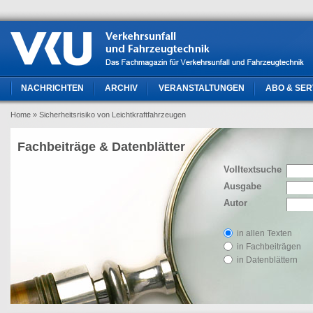
NACHRICHTEN
ARCHIV
VERANSTALTUNGEN
ABO & SER
Home
» Sicherheitsrisiko von Leichtkraftfahrzeugen
Fachbeiträge & Datenblätter
Volltextsuche
Ausgabe
Autor
in allen Texten
in Fachbeiträgen
in Datenblättern