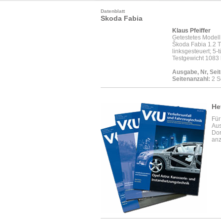
Datenblatt
Skoda Fabia
Klaus Pfeiffer
Getestetes Modell
Škoda Fabia 1.2 T
linksgesteuert; 5‑
Testgewicht 1083 
Ausgabe, Nr, Seit
Seitenanzahl:
2 S
He
Für
Aus
Dor
anz