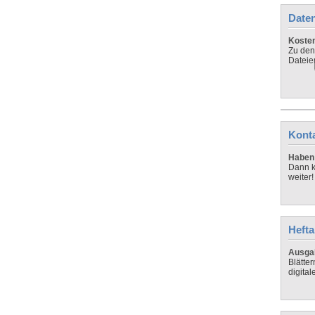
Daten
Koste
Zu den
Dateie
Kont
Haben 
Dann k
weiter!
Hefta
Ausga
Blätte
digital