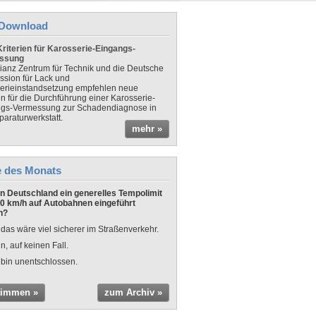
Download
riterien für Karosserie-Eingangs-
ssung
lianz Zentrum für Technik und die Deutsche
sion für Lack und
erieinstandsetzung empfehlen neue
en für die Durchführung einer Karosserie-
gs-Vermessung zur Schadendiagnose in
paraturwerkstatt.
mehr »
e des Monats
 in Deutschland ein generelles Tempolimit
0 km/h auf Autobahnen eingeführt
n?
 das wäre viel sicherer im Straßenverkehr.
n, auf keinen Fall.
 bin unentschlossen.
timmen »
zum Archiv »