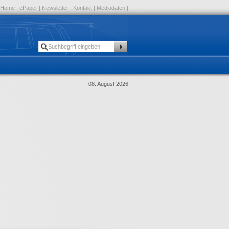
Home
|
ePaper
|
Newsletter
|
Kontakt
|
Mediadaten
|
08. August 2026