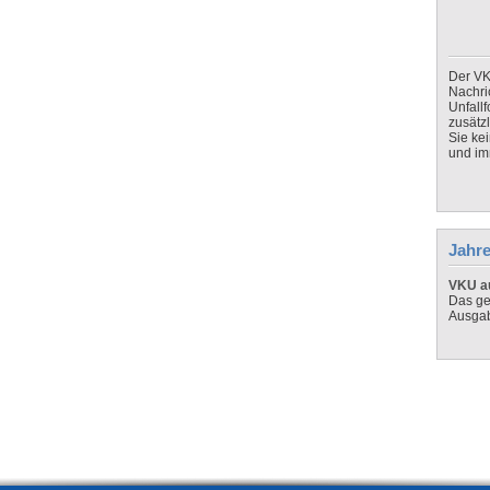
Der VK
Nachri
Unfall
zusätz
Sie ke
und imm
Jahre
VKU au
Das ge
Ausga