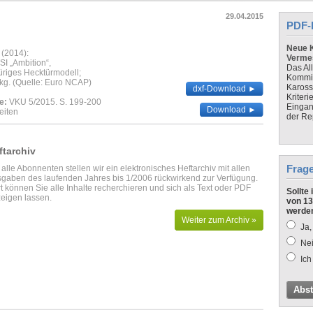
29.04.2015
PDF-
Neue K
 (2014):
Verme
SI „Ambition“,
Das Al
türiges Hecktürmodell;
Kommis
kg. (Quelle: Euro NCAP)
Kaross
dxf-Download ►
Kriteri
e:
VKU 5/2015. S. 199-200
Eingan
Download ►
eiten
der Re
ftarchiv
Frag
 alle Abonnenten stellen wir ein elektronisches Heftarchiv mit allen
gaben des laufenden Jahres bis 1/2006 rückwirkend zur Verfügung.
t können Sie alle Inhalte recherchieren und sich als Text oder PDF
Sollte
eigen lassen.
von 13
werde
Weiter zum Archiv »
Ja,
Nei
Ich
Abs