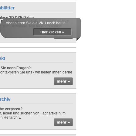
blätter
nlose 2D DXF-Daten
 Datenblättern der Autos gibt es auch DXF-
Abonnieren Sie die VKU noch heute
n zum Download. Nur für Abonnenten!
Hier klicken »
mehr »
akt
Sie noch Fragen?
ontaktieren Sie uns - wir helfen Ihnen gerne
mehr »
rchiv
be verpasst?
rn, lesen und suchen von Fachartikeln im
en Heftarchiv.
mehr »