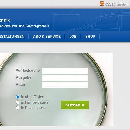
RSS
|
Anmelden
|
NSTALTUNGEN
ABO & SERVICE
JOB
SHOP
Volltextsuche
Ausgabe
Autor
in allen Texten
in Fachbeiträgen
in Datenblättern