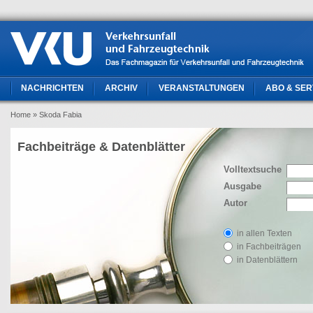
NACHRICHTEN
ARCHIV
VERANSTALTUNGEN
ABO & SER
Home
» Skoda Fabia
Fachbeiträge & Datenblätter
Volltextsuche
Ausgabe
Autor
in allen Texten
in Fachbeiträgen
in Datenblättern