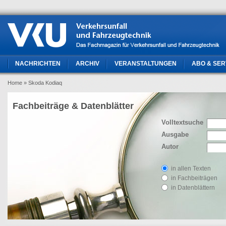
NACHRICHTEN
ARCHIV
VERANSTALTUNGEN
ABO & SER
Home
» Skoda Kodiaq
Fachbeiträge & Datenblätter
Volltextsuche
Ausgabe
Autor
in allen Texten
in Fachbeiträgen
in Datenblättern