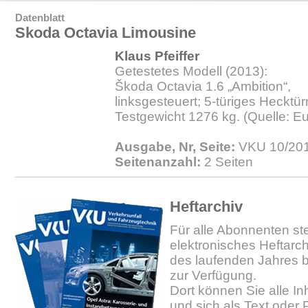
Datenblatt
Skoda Octavia Limousine
Klaus Pfeiffer
Getestetes Modell (2013):
Škoda Octavia 1.6 „Ambition“,
linksgesteuert; 5‑türiges Hecktür
Testgewicht 1276 kg. (Quelle: 
Ausgabe, Nr, Seite:
VKU 10/201
Seitenanzahl:
2 Seiten
Heftarchiv
Für alle Abonnenten ste
elektronisches Heftarc
des laufenden Jahres b
zur Verfügung.
Dort können Sie alle In
und sich als Text oder