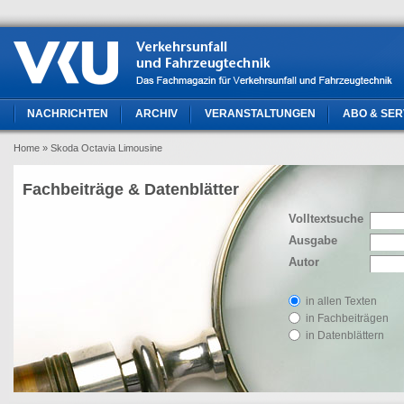
NACHRICHTEN
ARCHIV
VERANSTALTUNGEN
ABO & SER
Home
» Skoda Octavia Limousine
Fachbeiträge & Datenblätter
Volltextsuche
Ausgabe
Autor
in allen Texten
in Fachbeiträgen
in Datenblättern