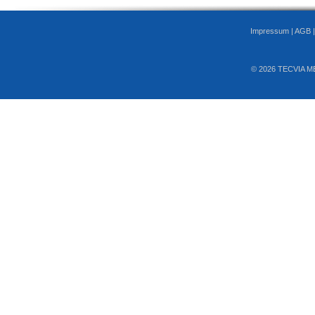
Impressum
|
AGB
© 2026 TECVIA M