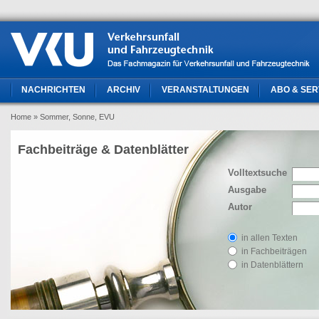
NACHRICHTEN
ARCHIV
VERANSTALTUNGEN
ABO & SER
Home
» Sommer, Sonne, EVU
Fachbeiträge & Datenblätter
Volltextsuche
Ausgabe
Autor
in allen Texten
in Fachbeiträgen
in Datenblättern