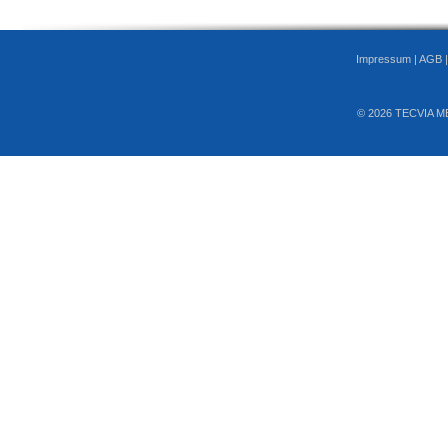
Impressum
|
AGB
© 2026 TECVIA M