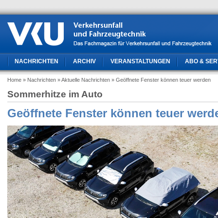
NACHRICHTEN
ARCHIV
VERANSTALTUNGEN
ABO & SER
Home
» Nachrichten
» Aktuelle Nachrichten
» Geöffnete Fenster können teuer werden
Sommerhitze im Auto
Geöffnete Fenster können teuer werd