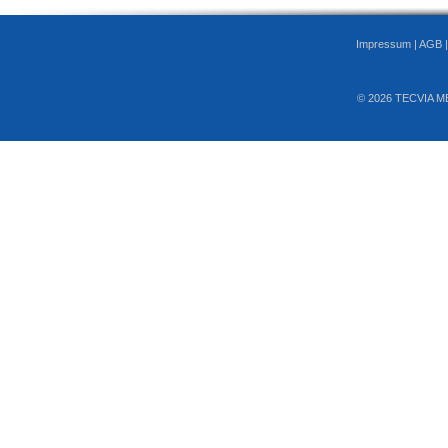
Impressum
|
AGB
© 2026 TECVIA M