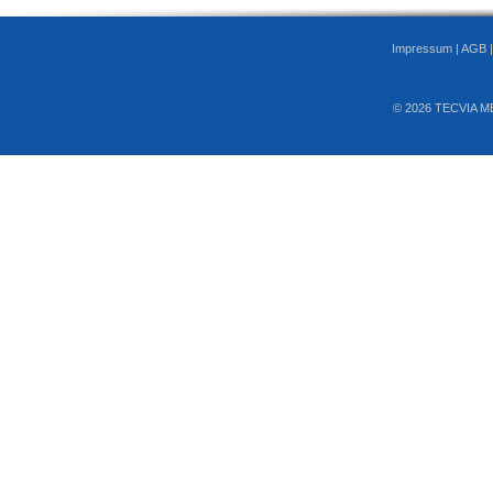
Impressum
|
AGB
© 2026 TECVIA M