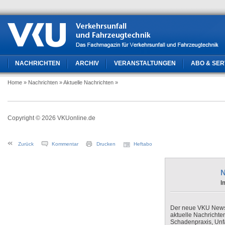
NACHRICHTEN
ARCHIV
VERANSTALTUNGEN
ABO & SER
Home
» Nachrichten
» Aktuelle Nachrichten
»
Copyright © 2026 VKUonline.de
Zurück
Kommentar
Drucken
Heftabo
N
I
Der neue VKU Newsle
aktuelle Nachrichte
Schadenpraxis, Unfa