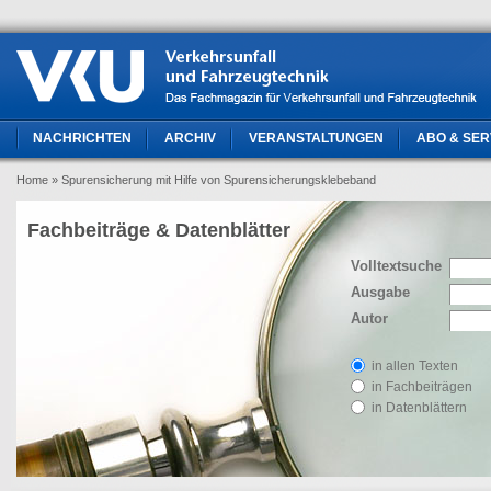
NACHRICHTEN
ARCHIV
VERANSTALTUNGEN
ABO & SER
Home
» Spurensicherung mit Hilfe von Spurensicherungsklebeband
Fachbeiträge & Datenblätter
Volltextsuche
Ausgabe
Autor
in allen Texten
in Fachbeiträgen
in Datenblättern