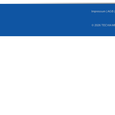
Impressum
|
AGB
© 2026 TECVIA M