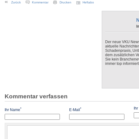
Zurück
Kommentar
Drucken
Heftabo
N
I
Der neue VKU Newsle
aktuelle Nachrichte
Schadenpraxis, Unfa
dem zusätzlichen V
Sie kein Branchenev
immer top informiert
Kommentar verfassen
Ih
*
*
Ihr Name
E-Mail