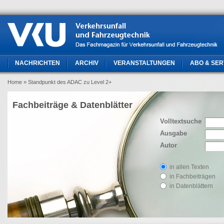
NACHRICHTEN
ARCHIV
VERANSTALTUNGEN
ABO & SER
Home
» Standpunkt des ADAC zu Level 2+
Fachbeiträge & Datenblätter
Volltextsuche
Ausgabe
Autor
in allen Texten
in Fachbeiträgen
in Datenblättern