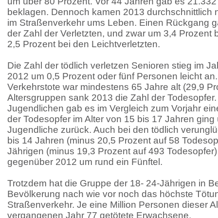
um über 80 Prozent. Vor 44 Jahren gab es 21.332
beklagen. Dennoch kamen 2013 durchschnittlich 
im Straßenverkehr ums Leben. Einen Rückgang g
der Zahl der Verletzten, und zwar um 3,4 Prozent
2,5 Prozent bei den Leichtverletzten.
Die Zahl der tödlich verletzen Senioren stieg im 
2012 um 0,5 Prozent oder fünf Personen leicht an. 
Verkehrstote war mindestens 65 Jahre alt (29,9 Pro
Altersgruppen sank 2013 die Zahl der Todesopfer
Jugendlichen gab es im Vergleich zum Vorjahr ei
der Todesopfer im Alter von 15 bis 17 Jahren ging
Jugendliche zurück. Auch bei den tödlich verunglü
bis 14 Jahren (minus 20,5 Prozent auf 58 Todesopf
Jährigen (minus 19,3 Prozent auf 493 Todesopfer)
gegenüber 2012 um rund ein Fünftel.
Trotzdem hat die Gruppe der 18- 24-Jährigen in B
Bevölkerung nach wie vor noch das höchste Tötun
Straßenverkehr. Je eine Million Personen dieser A
vergangenen Jahr 77 getötete Erwachsene.