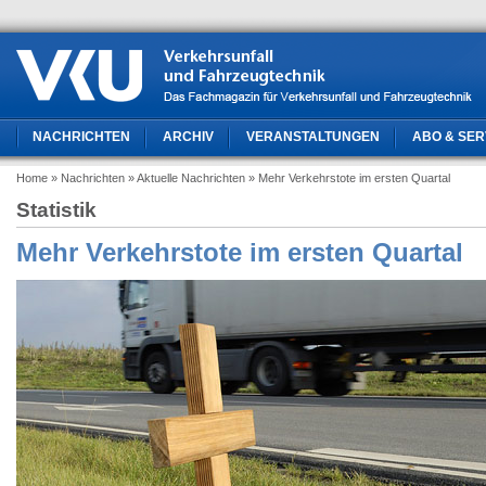
NACHRICHTEN
ARCHIV
VERANSTALTUNGEN
ABO & SER
Home
» Nachrichten
» Aktuelle Nachrichten
» Mehr Verkehrstote im ersten Quartal
Statistik
Mehr Verkehrstote im ersten Quartal