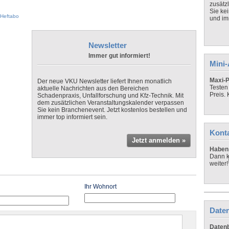
zusätz
Sie ke
Heftabo
und imm
Newsletter
Immer gut informiert!
Mini
Maxi-P
Der neue VKU Newsletter liefert Ihnen monatlich
Testen
aktuelle Nachrichten aus den Bereichen
Preis.
Schadenpraxis, Unfallforschung und Kfz-Technik. Mit
dem zusätzlichen Veranstaltungskalender verpassen
Sie kein Branchenevent. Jetzt kostenlos bestellen und
immer top informiert sein.
Kont
Jetzt anmelden »
Haben 
Dann k
weiter!
Ihr Wohnort
Daten
Datenb