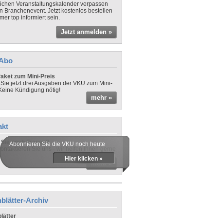
lichen Veranstaltungskalender verpassen
in Branchenevent. Jetzt kostenlos bestellen
er top informiert sein.
Jetzt anmelden »
-Abo
aket zum Mini-Preis
 Sie jetzt drei Ausgaben der VKU zum Mini-
 Keine Kündigung nötig!
mehr »
akt
Sie noch Fragen?
Abonnieren Sie die VKU noch heute
ontaktieren Sie uns - wir helfen Ihnen gerne
Hier klicken »
mehr »
blätter-Archiv
lätter