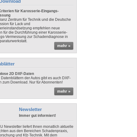
Download
riterien für Karosserie-Eingangs-
ssung
lianz Zentrum für Technik und die Deutsche
sion für Lack und
erieinstandsetzung empfehlen neue
en für die Durchführung einer Karosserie-
gs-Vermessung zur Schadendiagnose in
paraturwerkstatt.
mehr »
blätter
nlose 2D DXF-Daten
 Datenblättern der Autos gibt es auch DXF-
n zum Download. Nur für Abonnenten!
mehr »
Newsletter
Immer gut informiert!
U Newsletter liefert Ihnen monatlich aktuelle
chten aus den Bereichen Schadenpraxis,
forschung und Kfz-Technik. Mit dem