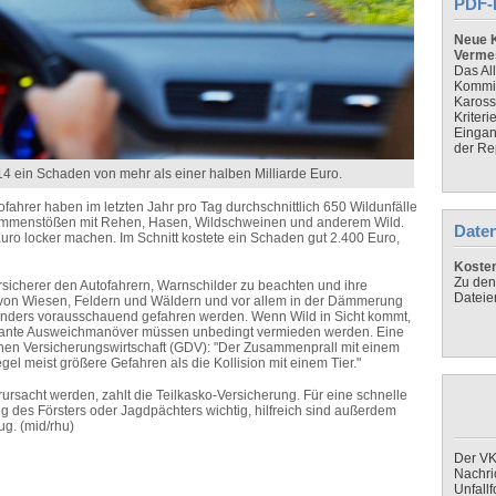
PDF-
Neue K
Verme
Das Al
Kommis
Kaross
Kriteri
Eingan
der Re
14 ein Schaden von mehr als einer halben Milliarde Euro.
ahrer haben im letzten Jahr pro Tag durchschnittlich 650 Wildunfälle
ammenstößen mit Rehen, Hasen, Wildschweinen und anderem Wild.
Daten
uro locker machen. Im Schnitt kostete ein Schaden gut 2.400 Euro,
Koste
Zu den
rsicherer den Autofahrern, Warnschilder zu beachten und ihre
Dateie
on Wiesen, Feldern und Wäldern und vor allem in der Dämmerung
esonders vorausschauend gefahren werden. Wenn Wild in Sicht kommt,
skante Ausweichmanöver müssen unbedingt vermieden werden. Eine
en Versicherungswirtschaft (GDV): "Der Zusammenprall mit einem
el meist größere Gefahren als die Kollision mit einem Tier."
rsacht werden, zahlt die Teilkasko-Versicherung. Für eine schnelle
g des Försters oder Jagdpächters wichtig, hilfreich sind außerdem
ug. (mid/rhu)
Der VK
Nachri
Unfall