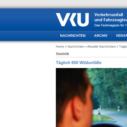
NACHRICHTEN
ARCHIV
VERA
Home
» Nachrichten
» Aktuelle Nachrichten
» Tägli
Statistik
Täglich 650 Wildunfälle