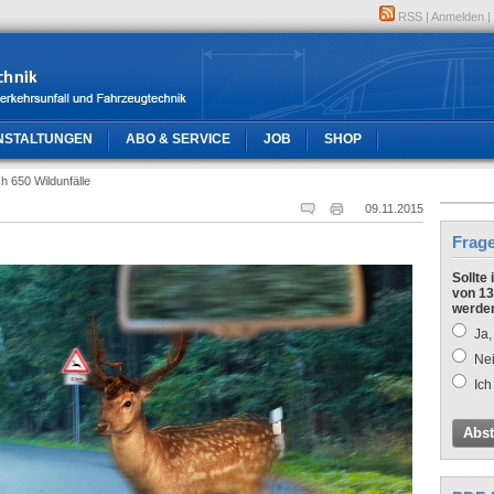
RSS
|
Anmelden
|
NSTALTUNGEN
ABO & SERVICE
JOB
SHOP
ch 650 Wildunfälle
09.11.2015
Frag
Sollte
von 13
werde
Ja,
Nei
Ich
Abs