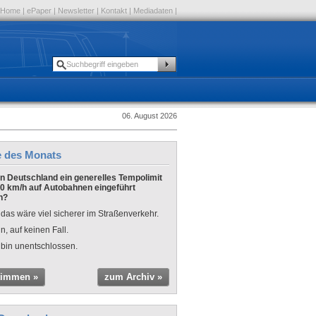
Home
|
ePaper
|
Newsletter
|
Kontakt
|
Mediadaten
|
06. August 2026
e des Monats
 in Deutschland ein generelles Tempolimit
0 km/h auf Autobahnen eingeführt
n?
 das wäre viel sicherer im Straßenverkehr.
n, auf keinen Fall.
 bin unentschlossen.
timmen »
zum Archiv »