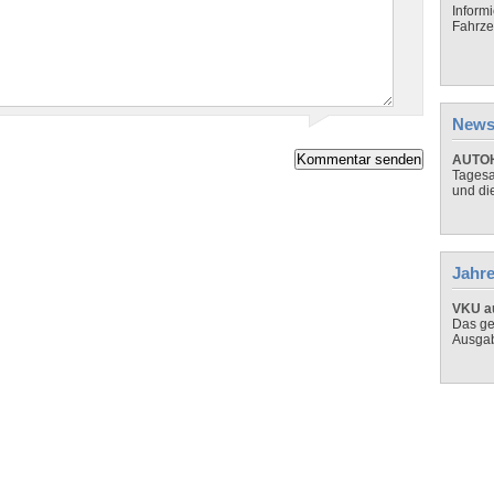
Inform
Fahrze
News
AUTOH
Tagesa
und di
Jahre
VKU au
Das ge
Ausga