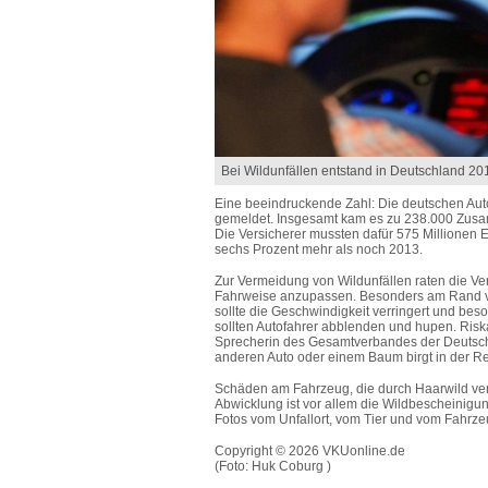
Bei Wildunfällen entstand in Deutschland 20
Eine beeindruckende Zahl: Die deutschen Autof
gemeldet. Insgesamt kam es zu 238.000 Zus
Die Versicherer mussten dafür 575 Millionen E
sechs Prozent mehr als noch 2013.
Zur Vermeidung von Wildunfällen raten die Ve
Fahrweise anzupassen. Besonders am Rand v
sollte die Geschwindigkeit verringert und b
sollten Autofahrer abblenden und hupen. Ri
Sprecherin des Gesamtverbandes der Deutsch
anderen Auto oder einem Baum birgt in der Reg
Schäden am Fahrzeug, die durch Haarwild veru
Abwicklung ist vor allem die Wildbescheinigun
Fotos vom Unfallort, vom Tier und vom Fahrze
Copyright © 2026 VKUonline.de
(Foto: Huk Coburg )