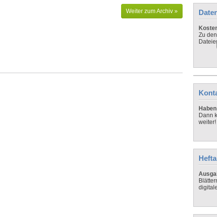
Weiter zum Archiv »
Daten
Koste
Zu den
Dateie
Kont
Haben 
Dann k
weiter!
Hefta
Ausga
Blätte
digital