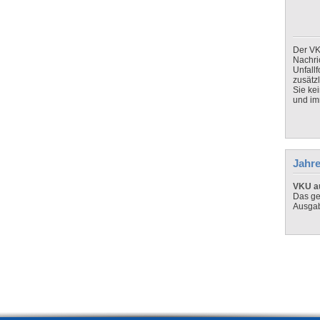
Der VK
Nachri
Unfall
zusätz
Sie ke
und imm
Jahre
VKU au
Das ge
Ausga