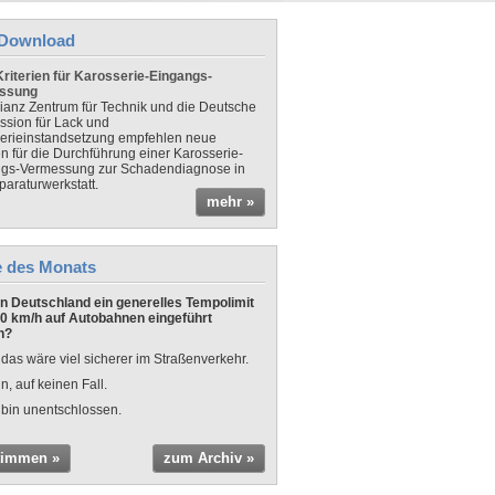
Download
riterien für Karosserie-Eingangs-
ssung
lianz Zentrum für Technik und die Deutsche
sion für Lack und
erieinstandsetzung empfehlen neue
en für die Durchführung einer Karosserie-
gs-Vermessung zur Schadendiagnose in
paraturwerkstatt.
mehr »
e des Monats
 in Deutschland ein generelles Tempolimit
0 km/h auf Autobahnen eingeführt
n?
 das wäre viel sicherer im Straßenverkehr.
n, auf keinen Fall.
 bin unentschlossen.
timmen »
zum Archiv »