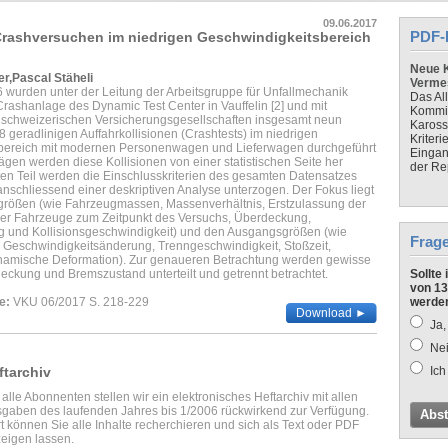
09.06.2017
PDF-
 Crashversuchen im niedrigen Geschwindigkeitsbereich
Neue K
r,Pascal Stäheli
Verme
 wurden unter der Leitung der Arbeitsgruppe für Unfallmechanik
Das Al
 Crashanlage des Dynamic Test Center in Vauffelin [2] und mit
Kommis
 schweizerischen Versicherungsgesellschaften insgesamt neun
Kaross
28 geradlinigen Auffahrkollisionen (Crashtests) im niedrigen
Kriteri
bereich mit modernen Personenwagen und Lieferwagen durchgeführt
Eingan
trägen werden diese Kollisionen von einer statistischen Seite her
der Re
sten Teil werden die Einschlusskriterien des gesamten Datensatzes
nschliessend einer deskriptiven Analyse unterzogen. Der Fokus liegt
größen (wie Fahrzeugmassen, Massenverhältnis, Erstzulassung der
der Fahrzeuge zum Zeitpunkt des Versuchs, Überdeckung,
 und Kollisionsgeschwindigkeit) und den Ausgangsgrößen (wie
Frag
e Geschwindigkeitsänderung, Trenngeschwindigkeit, Stoßzeit,
ynamische Deformation). Zur genaueren Betrachtung werden gewisse
ckung und Bremszustand unterteilt und getrennt betrachtet.
Sollte
von 13
e:
VKU 06/2017 S. 218-229
werde
Download ►
Ja,
Nei
ftarchiv
Ich
 alle Abonnenten stellen wir ein elektronisches Heftarchiv mit allen
gaben des laufenden Jahres bis 1/2006 rückwirkend zur Verfügung.
Abs
t können Sie alle Inhalte recherchieren und sich als Text oder PDF
eigen lassen.