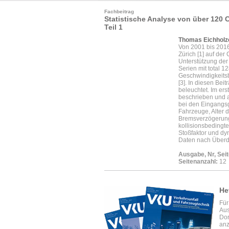
Fachbeitrag
Statistische Analyse von über 120
Teil 1
Thomas Eichholze
Von 2001 bis 2016
Zürich [1] auf der
Unterstützung der
Serien mit total 1
Geschwindigkeits
[3]. In diesen Bei
beleuchtet. Im er
beschrieben und a
bei den Eingangs
Fahrzeuge, Alter 
Bremsverzögerung
kollisionsbedingt
Stoßfaktor und d
Daten nach Überde
Ausgabe, Nr, Seit
Seitenanzahl:
12
He
Für
Aus
Dor
anz