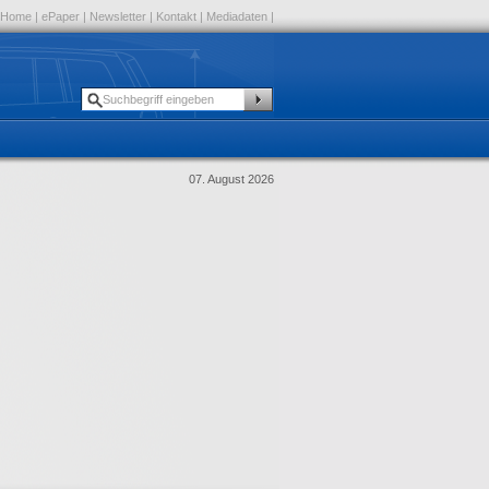
Home
|
ePaper
|
Newsletter
|
Kontakt
|
Mediadaten
|
07. August 2026