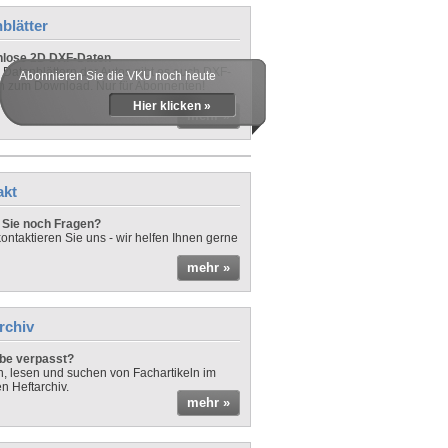
blätter
nlose 2D DXF-Daten
 Datenblättern der Autos gibt es auch DXF-
Abonnieren Sie die VKU noch heute
n zum Download. Nur für Abonnenten!
Hier klicken »
mehr »
akt
Sie noch Fragen?
ontaktieren Sie uns - wir helfen Ihnen gerne
mehr »
rchiv
be verpasst?
rn, lesen und suchen von Fachartikeln im
en Heftarchiv.
mehr »