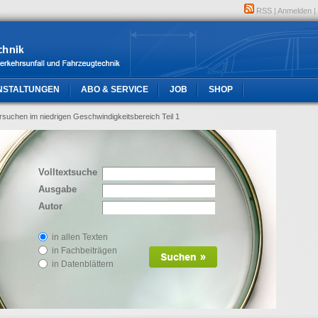
RSS
|
Anmelden
|
NSTALTUNGEN
ABO & SERVICE
JOB
SHOP
rsuchen im niedrigen Geschwindigkeitsbereich Teil 1
Volltextsuche
Ausgabe
Autor
in allen Texten
in Fachbeiträgen
in Datenblättern