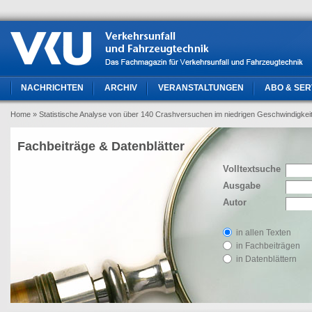
NACHRICHTEN
ARCHIV
VERANSTALTUNGEN
ABO & SER
Home
» Statistische Analyse von über 140 Crashversuchen im niedrigen Geschwindigkeit
Fachbeiträge & Datenblätter
Volltextsuche
Ausgabe
Autor
in allen Texten
in Fachbeiträgen
in Datenblättern