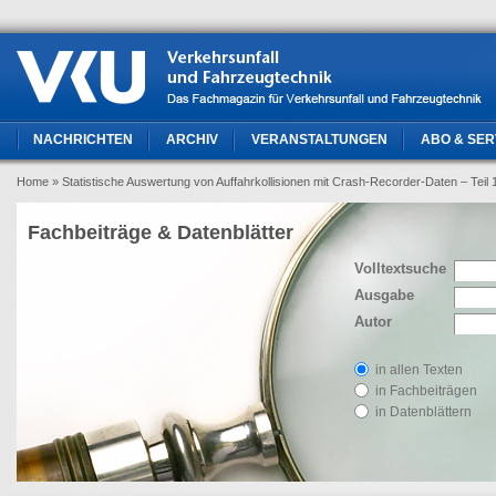
NACHRICHTEN
ARCHIV
VERANSTALTUNGEN
ABO & SER
Home
» Statistische Auswertung von Auffahrkollisionen mit Crash-Recorder-Daten – Teil
Fachbeiträge & Datenblätter
Volltextsuche
Ausgabe
Autor
in allen Texten
in Fachbeiträgen
in Datenblättern