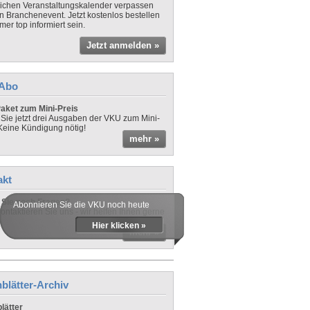
lichen Veranstaltungskalender verpassen
in Branchenevent. Jetzt kostenlos bestellen
er top informiert sein.
Jetzt anmelden »
-Abo
aket zum Mini-Preis
 Sie jetzt drei Ausgaben der VKU zum Mini-
 Keine Kündigung nötig!
mehr »
akt
Sie noch Fragen?
Abonnieren Sie die VKU noch heute
ontaktieren Sie uns - wir helfen Ihnen gerne
Hier klicken »
mehr »
blätter-Archiv
lätter