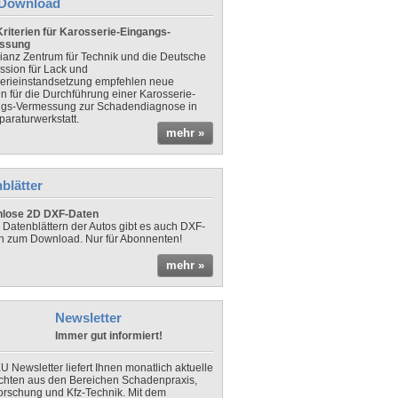
Download
riterien für Karosserie-Eingangs-
ssung
lianz Zentrum für Technik und die Deutsche
sion für Lack und
erieinstandsetzung empfehlen neue
en für die Durchführung einer Karosserie-
gs-Vermessung zur Schadendiagnose in
paraturwerkstatt.
mehr »
blätter
nlose 2D DXF-Daten
 Datenblättern der Autos gibt es auch DXF-
n zum Download. Nur für Abonnenten!
mehr »
Newsletter
Immer gut informiert!
U Newsletter liefert Ihnen monatlich aktuelle
chten aus den Bereichen Schadenpraxis,
forschung und Kfz-Technik. Mit dem