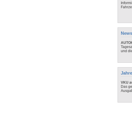
Inform
Fahrze
News
AUTOH
Tagesa
und di
Jahre
VKU au
Das ge
Ausga