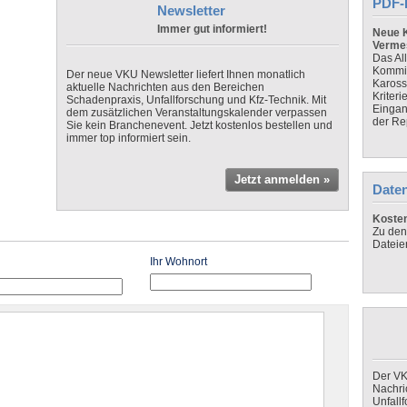
PDF-
Newsletter
Immer gut informiert!
Neue K
Verme
Das Al
Kommis
Der neue VKU Newsletter liefert Ihnen monatlich
Kaross
aktuelle Nachrichten aus den Bereichen
Kriteri
Schadenpraxis, Unfallforschung und Kfz-Technik. Mit
Eingan
dem zusätzlichen Veranstaltungskalender verpassen
der Re
Sie kein Branchenevent. Jetzt kostenlos bestellen und
immer top informiert sein.
Jetzt anmelden »
Daten
Koste
Zu den
Dateie
Ihr Wohnort
Der VK
Nachri
Unfall