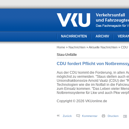
NACHRICHTEN
ARCHIV
VERA
Home
» Nachrichten
» Aktuelle Nachrichten
» CDU f
Stau-Unfälle
CDU fordert Pflicht von Notbremss
Aus der CDU kommt die Forderung, in allen Au
möglichst zu vermeiden. "Staus stellen auch ei
Unionsfraktionsvize Arnold Vaatz (CDU) der 
Technologien wie die im Notfall in die Fahr
zum Einsatz kommen. "Das Leben vieler Mens
Notbremssysteme für Lkw und auch Pkw verpfli
Copyright © 2026 VKUonline.de
Zurück
Kommentar
Drucken