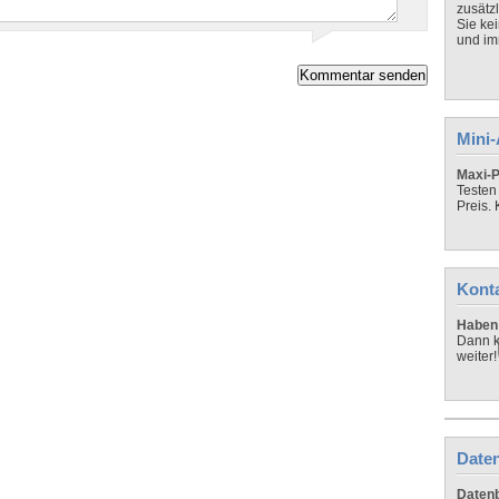
zusätz
Sie ke
und imm
Mini
Maxi-P
Testen
Preis.
Kont
Haben 
Dann k
weiter!
Daten
Datenb