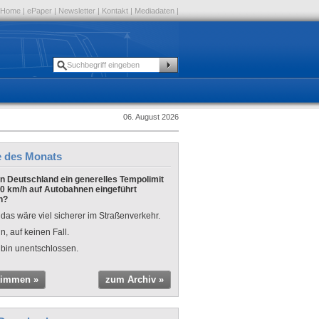
Home
|
ePaper
|
Newsletter
|
Kontakt
|
Mediadaten
|
06. August 2026
e des Monats
 in Deutschland ein generelles Tempolimit
0 km/h auf Autobahnen eingeführt
n?
 das wäre viel sicherer im Straßenverkehr.
n, auf keinen Fall.
 bin unentschlossen.
timmen »
zum Archiv »