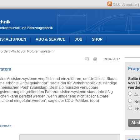
RSS
|
Anmelden
|
NSTALTUNGEN
ABO & SERVICE
JOB
SHOP
ordert Pflicht von Notbremssystem
19.04.2017
Frag
ystem
tos Assistenzsysteme verpflichtend einzuführen, um Unfälle in Staus
Sollte
ne erhöhte Unfallgefahr dar", sagte der für Verkehrspolitik zuständige
von 13
"Rheinischen Post" (Samstag). Deshalb müssten verfügbare
werde
zeugsteuerung eingreifenden Fahrerassistenzsysteme standardmäßig
Ja,
chen kann gerettet werden, wenn umgehend nicht abschaltbare
chtend eingeführt werden", sagte der CDU-Politiker. (dpa)
Nei
Ich
Abs
Heftabo