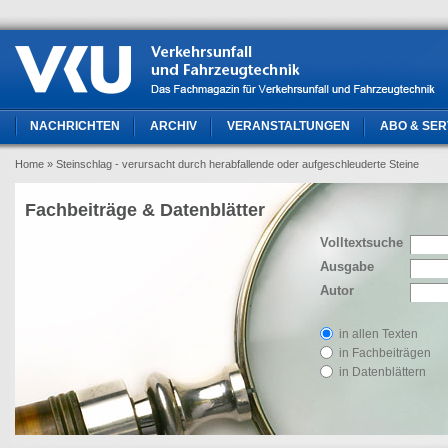
NACHRICHTEN
ARCHIV
VERANSTALTUNGEN
ABO & SER
Home
» Steinschlag - verursacht durch herabfallende oder aufgeschleuderte Steine
Fachbeiträge & Datenblätter
Volltextsuche
Ausgabe
Autor
in allen Texten
in Fachbeiträgen
in Datenblättern