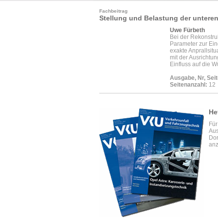
Fachbeitrag
Stellung und Belastung der untere
Uwe Fürbeth
Bei der Rekonstru
Parameter zur Ein
exakte Anprallsitu
mit der Ausrichtu
Einfluss auf die W
Ausgabe, Nr, Seit
Seitenanzahl:
12
He
Für
Aus
Dor
anz