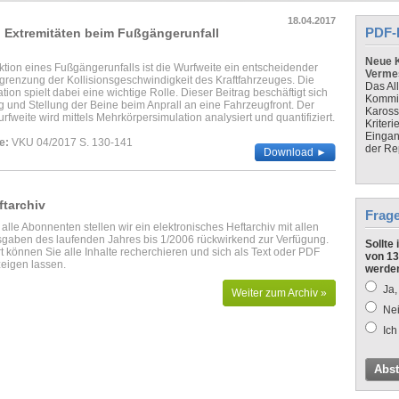
18.04.2017
PDF-
n Extremitäten beim Fußgängerunfall
Neue K
ktion eines Fußgängerunfalls ist die Wurfweite ein entscheidender
Verme
grenzung der Kollisionsgeschwindigkeit des Kraftfahrzeuges. Die
Das Al
ation spielt dabei eine wichtige Rolle. Dieser Beitrag beschäftigt sich
Kommis
ng und Stellung der Beine beim Anprall an eine Fahrzeugfront. Der
Kaross
urfweite wird mittels Mehrkörpersimulation analysiert und quantifiziert.
Kriteri
Eingan
e:
VKU 04/2017 S. 130-141
der Re
Download ►
ftarchiv
Frag
 alle Abonnenten stellen wir ein elektronisches Heftarchiv mit allen
gaben des laufenden Jahres bis 1/2006 rückwirkend zur Verfügung.
Sollte
t können Sie alle Inhalte recherchieren und sich als Text oder PDF
von 13
eigen lassen.
werde
Ja,
Weiter zum Archiv »
Nei
Ich
Abs