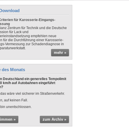
Download
riterien für Karosserie-Eingangs-
ssung
lianz Zentrum für Technik und die Deutsche
sion für Lack und
erieinstandsetzung empfehlen neue
en für die Durchführung einer Karosserie-
gs-Vermessung zur Schadendiagnose in
paraturwerkstatt.
mehr »
e des Monats
 in Deutschland ein generelles Tempolimit
0 km/h auf Autobahnen eingeführt
n?
 das wäre viel sicherer im Straßenverkehr.
n, auf keinen Fall.
 bin unentschlossen.
timmen »
zum Archiv »