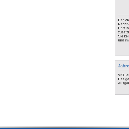
Der VK
Nachri
Unfall
zusätz
Sie ke
und imm
Jahre
VKU au
Das ge
Ausga