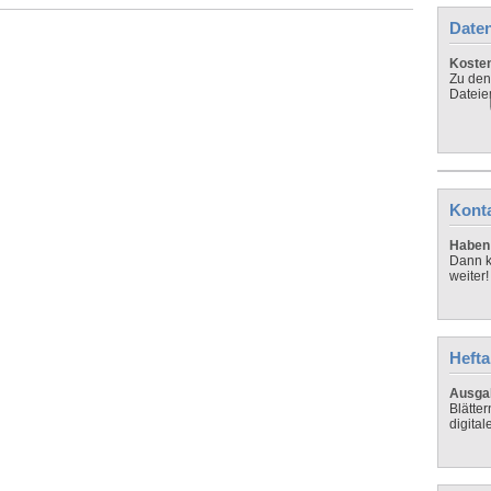
Daten
Koste
Zu den
Dateie
Kont
Haben 
Dann k
weiter!
Hefta
Ausga
Blätte
digital