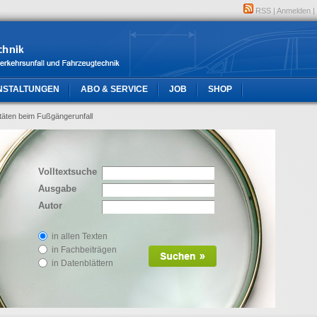
RSS
|
Anmelden
|
NSTALTUNGEN
ABO & SERVICE
JOB
SHOP
itäten beim Fußgängerunfall
Volltextsuche
Ausgabe
Autor
in allen Texten
in Fachbeiträgen
in Datenblättern