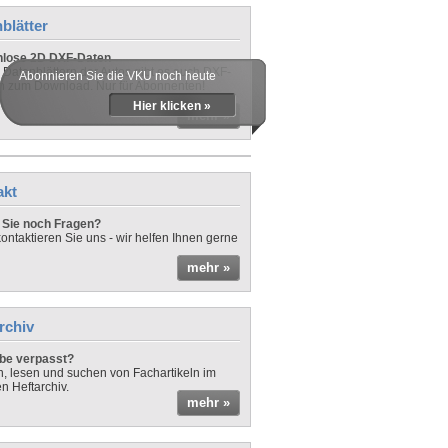
blätter
nlose 2D DXF-Daten
 Datenblättern der Autos gibt es auch DXF-
Abonnieren Sie die VKU noch heute
n zum Download. Nur für Abonnenten!
Hier klicken »
mehr »
akt
Sie noch Fragen?
ontaktieren Sie uns - wir helfen Ihnen gerne
mehr »
rchiv
be verpasst?
rn, lesen und suchen von Fachartikeln im
en Heftarchiv.
mehr »