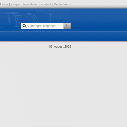
Home
|
ePaper
|
Newsletter
|
Kontakt
|
Mediadaten
|
08. August 2026