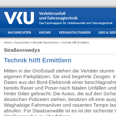
NACHRICHTEN
ARCHIV
VERANSTALTUNGEN
ABO & SER
Home
» Nachrichten
» Aktuelle Nachrichten
» Technik hilft Ermittlern
Straßenrowdys
Technik hilft Ermittlern
Mitten in der Großstadt stehen die Verräter stumm 
eigenen Parkplätzen. Sie sind begehrte Zeugen. In
Daten aus der Bord-Elektronik einer beschlagna
bereits Raser und Poser nach fatalen Unfällen und
hinter Gitter gebracht. Die Autos, die auf den Sic
deutschen Polizeien stehen, besitzen oft eine ausg
Waghalsige Fahrmanöver und rasantes Tempo lass
abrufen. Für Staatsanwälte ist es ist der sicherst