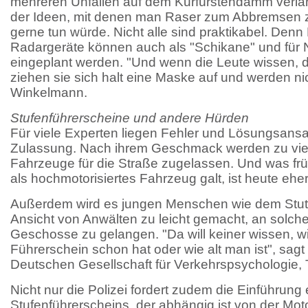
mehreren Unfällen auf dem Kurfürstendamm verlange
der Ideen, mit denen man Raser zum Abbremsen z
gerne tun würde. Nicht alle sind praktikabel. Denn
Radargeräte können auch als "Schikane" und für 
eingeplant werden. "Und wenn die Leute wissen, da
ziehen sie sich halt eine Maske auf und werden nic
Winkelmann.
Stufenführerscheine und andere Hürden
Für viele Experten liegen Fehler und Lösungsansa
Zulassung. Nach ihrem Geschmack werden zu viel
Fahrzeuge für die Straße zugelassen. Und was frü
als hochmotorisiertes Fahrzeug galt, ist heute ehe
Außerdem wird es jungen Menschen wie dem Stutt
Ansicht von Anwälten zu leicht gemacht, an solch
Geschosse zu gelangen. "Da will keiner wissen, 
Führerschein schon hat oder wie alt man ist", sagt
Deutschen Gesellschaft für Verkehrspsychologie
Nicht nur die Polizei fordert zudem die Einführung
Stufenführerscheins, der abhängig ist von der Mot