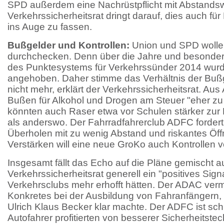
SPD außerdem eine Nachrüstpflicht mit Abstandsw
Verkehrssicherheitsrat dringt darauf, dies auch fü
ins Auge zu fassen.
Bußgelder und Kontrollen:
Union und SPD wolle
durchchecken. Denn über die Jahre und besonder
des Punktesystems für Verkehrssünder 2014 wurd
angehoben. Daher stimme das Verhältnis der Bu
nicht mehr, erklärt der Verkehrssicherheitsrat. Au
Bußen für Alkohol und Drogen am Steuer "eher zu ni
könnten auch Raser etwa vor Schulen stärker zu
als anderswo. Der Fahrradfahrerclub ADFC forder
Überholen mit zu wenig Abstand und riskantes Öff
Verstärken will eine neue GroKo auch Kontrollen
Insgesamt fällt das Echo auf die Pläne gemischt a
Verkehrssicherheitsrat generell ein "positives Sign
Verkehrsclubs mehr erhofft hätten. Der ADAC verm
Konkretes bei der Ausbildung von Fahranfängern, 
Ulrich Klaus Becker klar machte. Der ADFC ist schl
Autofahrer profitierten von besserer Sicherheitste