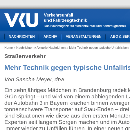
NACHRICHTEN
ARCHIV
VERANSTALTUNGEN
ABO & SER
Home
» Nachrichten
» Aktuelle Nachrichten
» Mehr Technik gegen typische Unfallrisiken
Straßenverkehr
Mehr Technik gegen typische Unfallri
Von Sascha Meyer, dpa
Ein zehnjähriges Mädchen in Brandenburg radelt lo
Grün springt – und wird von einem abbiegenden La
der Autobahn 3 in Bayern krachen binnen weniger
tonnenschwere Transporter auf Stau-Enden – dre
sind Situationen wie diese aus den ersten Monate
Experten seit langem Sorgen machen und im Auto
immer wieder zu Unfällen führen. In einer neuen g