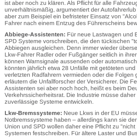
ist aber noch zu klären. Als Pflicht für alle Fahrze
unverhältnismäßig, argumentiert der Autofahrerlu
aber zum Beispiel ein befristeter Einsatz von "Alco
Fahrer nach einem Entzug des Führerscheins be
Abbiege-Assistenten:
Für neue Lastwagen und B
SPD Systeme vorschreiben, die den tückischen "t
Abbiegen ausgleichen. Denn immer wieder überse
Lkw-Fahrer Radler oder Fußgänger seitlich in ihr
können Warnsignale aussenden oder automatisch
könnten jährlich etwa 28 Unfälle mit getöteten un
verletzten Radfahrern vermieden oder die Folgen 
erläutern die Unfallforscher der Versicherer. Die F
Assistenten sei aber noch hoch, heißt es beim De
Verkehrssicherheitsrat. Die Industrie müsse dahe
zuverlässige Systeme entwickeln.
Lkw-Bremssysteme:
Neue Lkws in der EU müss
Notbremssysteme haben – allerdings kann sie der 
Union und SPD wollen daher eine Pflicht zu "nicht
Systemen festschreiben. Für ältere Laster und Bu