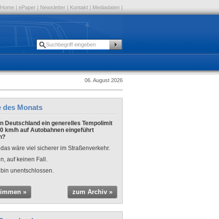
Home
|
ePaper
|
Newsletter
|
Kontakt
|
Mediadaten
|
06. August 2026
e des Monats
 in Deutschland ein generelles Tempolimit
0 km/h auf Autobahnen eingeführt
n?
 das wäre viel sicherer im Straßenverkehr.
n, auf keinen Fall.
 bin unentschlossen.
timmen »
zum Archiv »