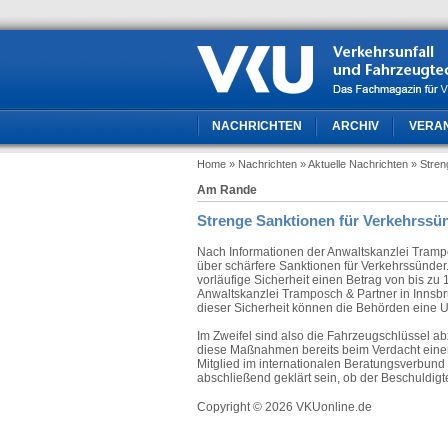
NACHRICHTEN
ARCHIV
VERA
Home
» Nachrichten
» Aktuelle Nachrichten
» Stren
Am Rande
Strenge Sanktionen für Verkehrssün
Nach Informationen der Anwaltskanzlei Tramp
über schärfere Sanktionen für Verkehrssünder
vorläufige Sicherheit einen Betrag von bis zu
Anwaltskanzlei Tramposch & Partner in Innsbr
dieser Sicherheit können die Behörden eine 
Im Zweifel sind also die Fahrzeugschlüssel abz
diese Maßnahmen bereits beim Verdacht einer 
Mitglied im internationalen Beratungsverbund G
abschließend geklärt sein, ob der Beschuldigte
Copyright © 2026 VKUonline.de