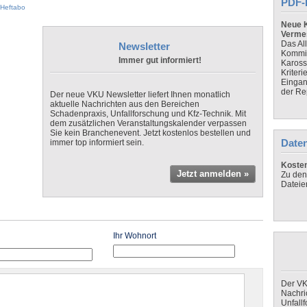
PDF-
Heftabo
Neue K
Verme
Das Al
Newsletter
Kommis
Immer gut informiert!
Kaross
Kriteri
Eingan
der Re
Der neue VKU Newsletter liefert Ihnen monatlich
aktuelle Nachrichten aus den Bereichen
Schadenpraxis, Unfallforschung und Kfz-Technik. Mit
dem zusätzlichen Veranstaltungskalender verpassen
Sie kein Branchenevent. Jetzt kostenlos bestellen und
Daten
immer top informiert sein.
Koste
Jetzt anmelden »
Zu den
Dateie
Ihr Wohnort
Der VK
Nachri
Unfall