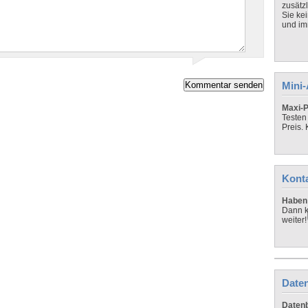
zusätz
Sie ke
und imm
Mini
Maxi-P
Testen
Preis.
Kont
Haben 
Dann k
weiter!
Daten
Datenb