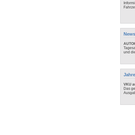
Inform
Fahrze
News
AUTOH
Tagesa
und di
Jahre
VKU au
Das ge
Ausga