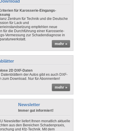
Download
riterien für Karosserie-Eingangs-
ssung
lianz Zentrum für Technik und die Deutsche
sion für Lack und
erieinstandsetzung empfehlen neue
en für die Durchführung einer Karosserie-
gs-Vermessung zur Schadendiagnose in
paraturwerkstatt.
mehr »
blätter
nlose 2D DXF-Daten
 Datenblättern der Autos gibt es auch DXF-
n zum Download. Nur für Abonnenten!
mehr »
Newsletter
Immer gut informiert!
U Newsletter liefert Ihnen monatlich aktuelle
chten aus den Bereichen Schadenpraxis,
forschung und Kfz-Technik. Mit dem