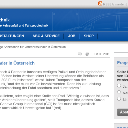
RSS
|
Anmelden
|
NSTALTUNGEN
ABO & SERVICE
JOB
SHOP
ge Sanktionen für Verkehrssünder in Österreich
08.06.2011
Frag
der in Österreich
osch & Partner in Innsbruck verfügen Polizei und Ordnungsbehörden
Sollte
. "Schon beim Verdacht einer Übertretung können die Behörden als
von 13
 1.308 Euro festsetzen", warnt Hubert Tramposch von der
werde
uck, "und der muss vor Ort bezahlt werden. Denn bis zur Leistung
Ja,
Unterbrechung der Fahrt anordnen und durchsetzen."
Nei
uliefern, oder es gibt eine Kralle ans Rad. "Wichtig zu wissen ist, dass
Ich
Verkehrsübertretung greifen", stellt Tramposch klar, dessen Kanzlei
eneva Group International (GGI) ist, "es muss nicht juristisch
 auch wirklich Unrecht getan hat." (red)
Abs