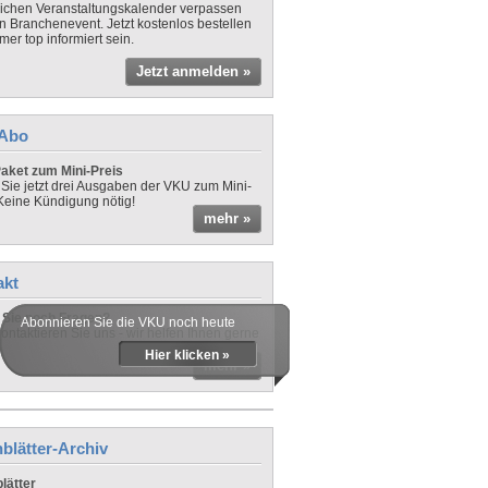
lichen Veranstaltungskalender verpassen
in Branchenevent. Jetzt kostenlos bestellen
er top informiert sein.
Jetzt anmelden »
-Abo
aket zum Mini-Preis
 Sie jetzt drei Ausgaben der VKU zum Mini-
 Keine Kündigung nötig!
mehr »
akt
Sie noch Fragen?
Abonnieren Sie die VKU noch heute
ontaktieren Sie uns - wir helfen Ihnen gerne
Hier klicken »
mehr »
blätter-Archiv
lätter