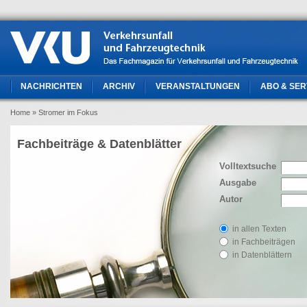
NACHRICHTEN
ARCHIV
VERANSTALTUNGEN
ABO & SER
Home
» Stromer im Fokus
Fachbeiträge & Datenblätter
Volltextsuche
Ausgabe
Autor
in allen Texten
in Fachbeiträgen
in Datenblättern