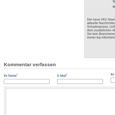
N
I
Der neue VKU Newsle
aktuelle Nachrichte
Schadenpraxis, Unfa
dem zusätzlichen V
Sie kein Branchenev
immer top informiert
Kommentar verfassen
Ih
*
*
Ihr Name
E-Mail