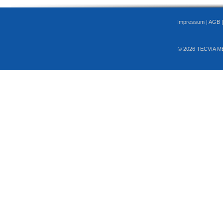
Impressum
|
AGB
© 2026 TECVIA M