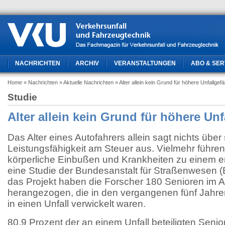
NACHRICHTEN
ARCHIV
VERANSTALTUNGEN
ABO & SER
Home
» Nachrichten
» Aktuelle Nachrichten
» Alter allein kein Grund für höhere Unfallgef
Studie
Alter allein kein Grund für höhere Un
Das Alter eines Autofahrers allein sagt nichts über
Leistungsfähigkeit am Steuer aus. Vielmehr führen
körperliche Einbußen und Krankheiten zu einem erh
eine Studie der Bundesanstalt für Straßenwesen (B
das Projekt haben die Forscher 180 Senioren im A
herangezogen, die in den vergangenen fünf Jahre
in einen Unfall verwickelt waren.
80,9 Prozent der an einem Unfall beteiligten Seni