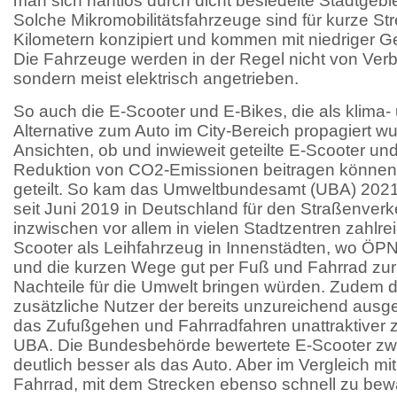
man sich nahtlos durch dicht besiedelte Stadtgeb
Solche Mikromobilitätsfahrzeuge sind für kurze S
Kilometern konzipiert und kommen mit niedriger G
Die Fahrzeuge werden in der Regel nicht von Ve
sondern meist elektrisch angetrieben.
So auch die E-Scooter und E-Bikes, die als klima-
Alternative zum Auto im City-Bereich propagiert w
Ansichten, ob und inwieweit geteilte E-Scooter und
Reduktion von CO2-Emissionen beitragen können
geteilt. So kam das Umweltbundesamt (UBA) 2021 
seit Juni 2019 in Deutschland für den Straßenve
inzwischen vor allem in vielen Stadtzentren zahlre
Scooter als Leihfahrzeug in Innenstädten, wo ÖP
und die kurzen Wege gut per Fuß und Fahrrad zur
Nachteile für die Umwelt bringen würden. Zudem d
zusätzliche Nutzer der bereits unzureichend ausge
das Zufußgehen und Fahrradfahren unattraktiver 
UBA. Die Bundesbehörde bewertete E-Scooter zwa
deutlich besser als das Auto. Aber im Vergleich m
Fahrrad, mit dem Strecken ebenso schnell zu bew