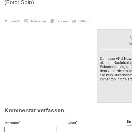
(Foto: Spin)
Zurück
Kommentar
Drucken
Heftabo
N
I
Der neue VKU Newsle
aktuelle Nachrichte
Schadenpraxis, Unfa
dem zusätzlichen V
Sie kein Branchenev
immer top informiert
Kommentar verfassen
Ih
*
*
Ihr Name
E-Mail