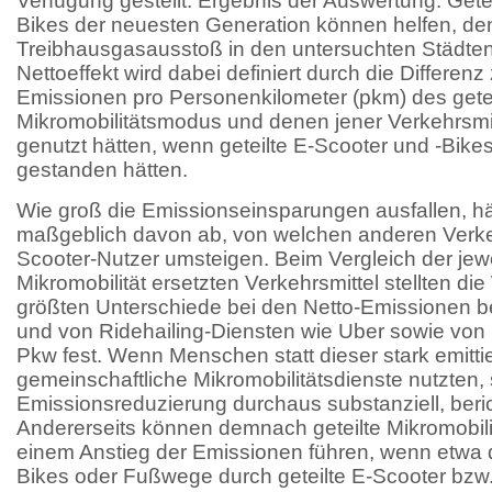
Verfügung gestellt. Ergebnis der Auswertung: Gete
Bikes der neuesten Generation können helfen, den
Treibhausgasausstoß in den untersuchten Städten 
Nettoeffekt wird dabei definiert durch die Differen
Emissionen pro Personenkilometer (pkm) des gete
Mikromobilitätsmodus und denen jener Verkehrsmi
genutzt hätten, wenn geteilte E-Scooter und -Bike
gestanden hätten.
Wie groß die Emissionseinsparungen ausfallen, hän
maßgeblich davon ab, von welchen anderen Verkeh
Scooter-Nutzer umsteigen. Beim Vergleich der jew
Mikromobilität ersetzten Verkehrsmittel stellten di
größten Unterschiede bei den Netto-Emissionen b
und von Ridehailing-Diensten wie Uber sowie von 
Pkw fest. Wenn Menschen statt dieser stark emitti
gemeinschaftliche Mikromobilitätsdienste nutzten, 
Emissionsreduzierung durchaus substanziell, beric
Andererseits können demnach geteilte Mikromobil
einem Anstieg der Emissionen führen, wenn etwa d
Bikes oder Fußwege durch geteilte E-Scooter bzw.