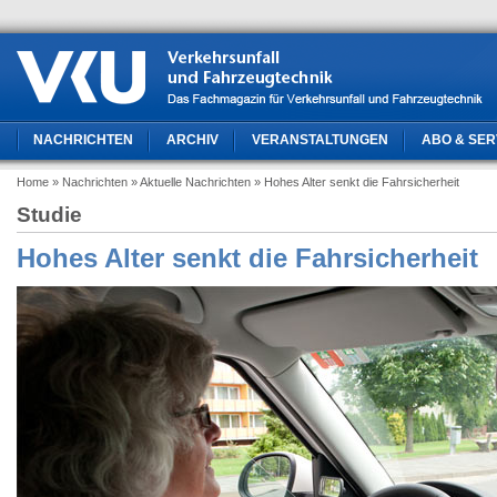
NACHRICHTEN
ARCHIV
VERANSTALTUNGEN
ABO & SER
Home
» Nachrichten
» Aktuelle Nachrichten
» Hohes Alter senkt die Fahrsicherheit
Studie
Hohes Alter senkt die Fahrsicherheit