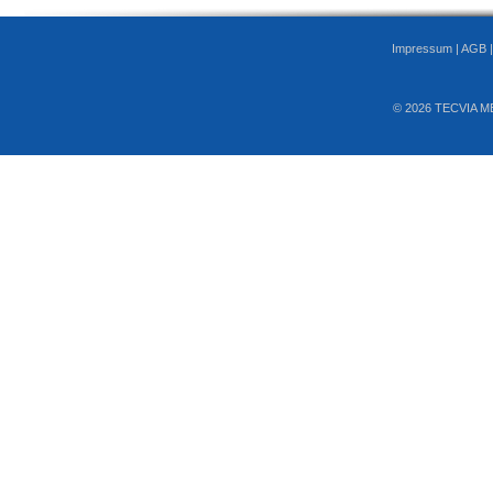
Impressum
|
AGB
© 2026 TECVIA M