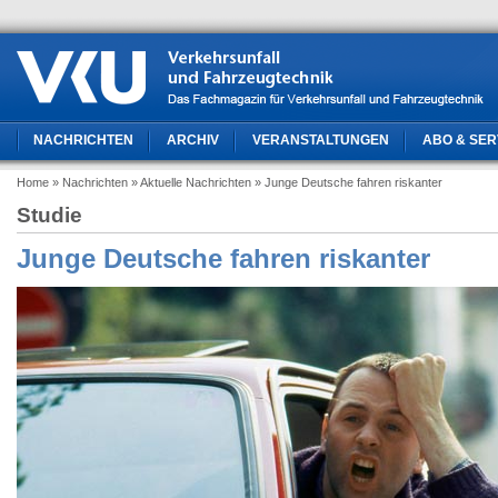
NACHRICHTEN
ARCHIV
VERANSTALTUNGEN
ABO & SER
Home
» Nachrichten
» Aktuelle Nachrichten
» Junge Deutsche fahren riskanter
Studie
Junge Deutsche fahren riskanter