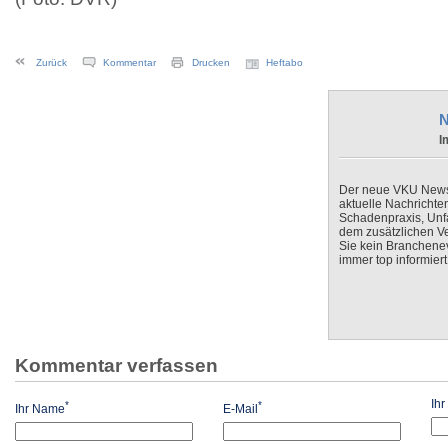
Zurück
Kommentar
Drucken
Heftabo
N
I
Der neue VKU Newsle
aktuelle Nachrichte
Schadenpraxis, Unfa
dem zusätzlichen V
Sie kein Branchenev
immer top informiert
Kommentar verfassen
Ih
*
*
Ihr Name
E-Mail