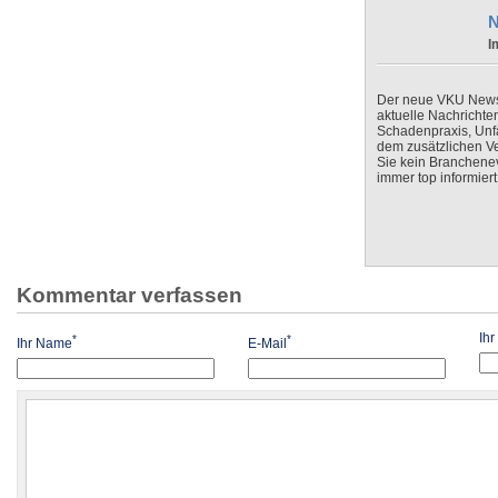
N
I
Der neue VKU Newsle
aktuelle Nachrichte
Schadenpraxis, Unfa
dem zusätzlichen V
Sie kein Branchenev
immer top informiert
Kommentar verfassen
Ih
*
*
Ihr Name
E-Mail