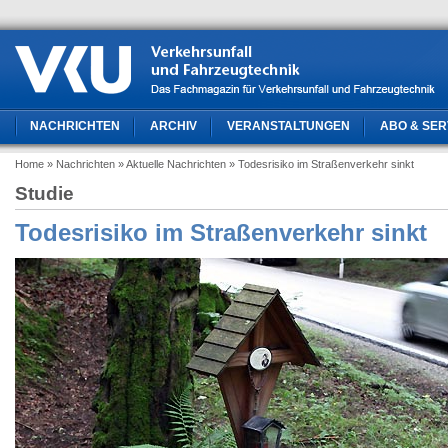
NACHRICHTEN
ARCHIV
VERANSTALTUNGEN
ABO & SER
Home
» Nachrichten
» Aktuelle Nachrichten
» Todesrisiko im Straßenverkehr sinkt
Studie
Todesrisiko im Straßenverkehr sinkt