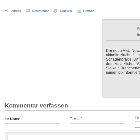
Zurück
Kommentar
Drucken
Heftabo
N
I
Der neue VKU Newsle
aktuelle Nachrichte
Schadenpraxis, Unfa
dem zusätzlichen V
Sie kein Branchenev
immer top informiert
Kommentar verfassen
Ih
*
*
Ihr Name
E-Mail