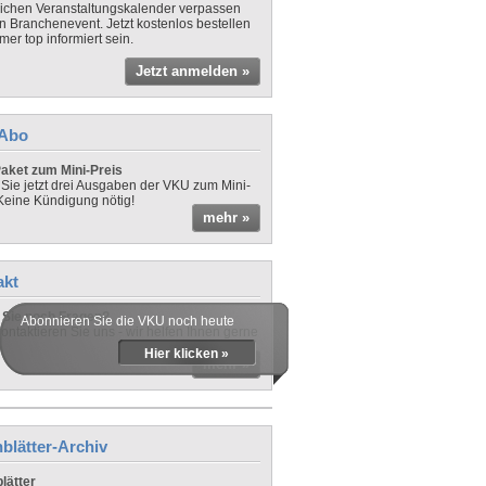
lichen Veranstaltungskalender verpassen
in Branchenevent. Jetzt kostenlos bestellen
er top informiert sein.
Jetzt anmelden »
-Abo
aket zum Mini-Preis
 Sie jetzt drei Ausgaben der VKU zum Mini-
 Keine Kündigung nötig!
mehr »
akt
Sie noch Fragen?
Abonnieren Sie die VKU noch heute
ontaktieren Sie uns - wir helfen Ihnen gerne
Hier klicken »
mehr »
blätter-Archiv
lätter