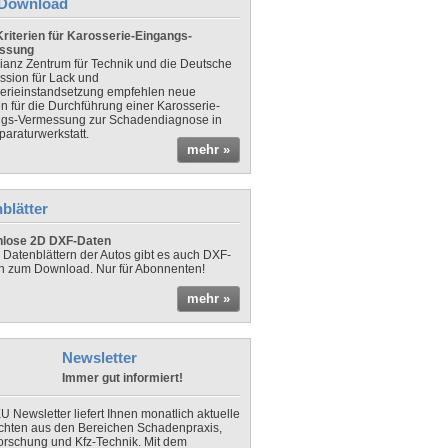
Download
riterien für Karosserie-Eingangs-
ssung
lianz Zentrum für Technik und die Deutsche
sion für Lack und
erieinstandsetzung empfehlen neue
en für die Durchführung einer Karosserie-
gs-Vermessung zur Schadendiagnose in
paraturwerkstatt.
mehr »
blätter
nlose 2D DXF-Daten
 Datenblättern der Autos gibt es auch DXF-
n zum Download. Nur für Abonnenten!
mehr »
Newsletter
Immer gut informiert!
U Newsletter liefert Ihnen monatlich aktuelle
chten aus den Bereichen Schadenpraxis,
forschung und Kfz-Technik. Mit dem