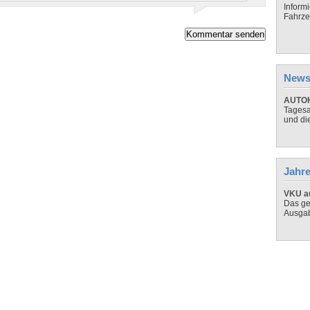
Inform
Fahrze
News
AUTOH
Tagesa
und di
Jahre
VKU au
Das ge
Ausga