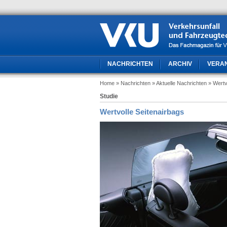
NACHRICHTEN
ARCHIV
VERA
Home
» Nachrichten
» Aktuelle Nachrichten
» Wertv
Studie
Wertvolle Seitenairbags