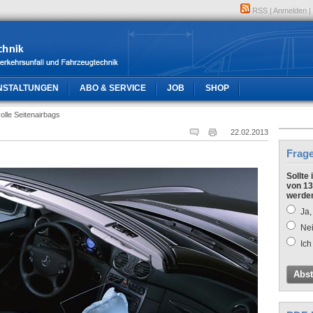
RSS
|
Anmelden
|
NSTALTUNGEN
ABO & SERVICE
JOB
SHOP
olle Seitenairbags
22.02.2013
Frag
Sollte
von 13
werde
Ja,
Nei
Ich
Abs