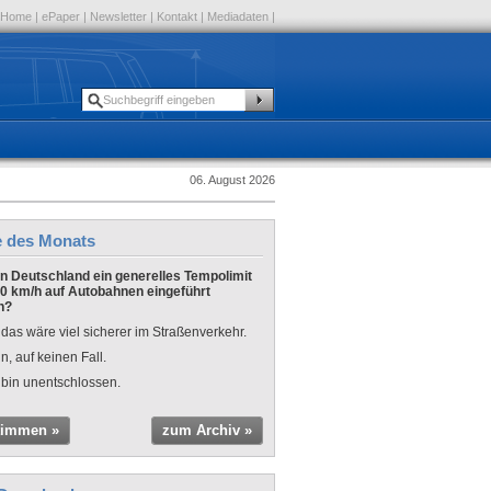
Home
|
ePaper
|
Newsletter
|
Kontakt
|
Mediadaten
|
06. August 2026
e des Monats
 in Deutschland ein generelles Tempolimit
0 km/h auf Autobahnen eingeführt
n?
 das wäre viel sicherer im Straßenverkehr.
n, auf keinen Fall.
 bin unentschlossen.
timmen »
zum Archiv »