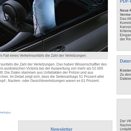
PDF-
Neue K
Verme
Das Al
Kommis
Kaross
Kriteri
Eingan
der Re
m Fall eines Verkehrsunfalls die Zahl der Verletzungen.
Daten
rsunfalls die Zahl der Verletzungen. Das haben Wissenschaftler des
m australischen Victoria bei der Auswertung von mehr als 52.000
Koste
llt. Die Daten stammen aus Unfallakten der Polizei und aus
Zu den
n. Im Detail zeigt sich, dass die Seitenairbags 51 Prozent aller
Dateie
Kopf-, Nacken- oder Gesichtsverletzungen waren es 61 Prozent.
Heftabo
Der VK
Nachri
Newsletter
Unfall