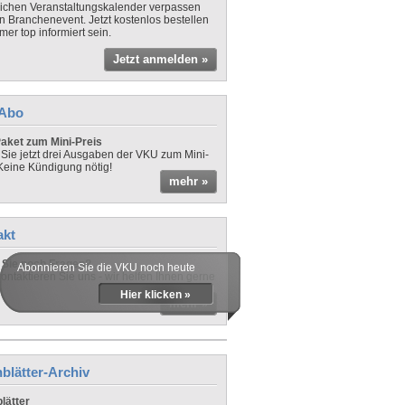
lichen Veranstaltungskalender verpassen
in Branchenevent. Jetzt kostenlos bestellen
er top informiert sein.
Jetzt anmelden »
-Abo
aket zum Mini-Preis
 Sie jetzt drei Ausgaben der VKU zum Mini-
 Keine Kündigung nötig!
mehr »
akt
Sie noch Fragen?
Abonnieren Sie die VKU noch heute
ontaktieren Sie uns - wir helfen Ihnen gerne
Hier klicken »
mehr »
blätter-Archiv
lätter