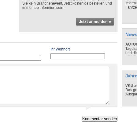
Inform
Sie kein Branchenevent. Jetzt kostenlos bestellen und
Fahrze
immer top informiert sein.
Jetzt anmelden »
News
AUTOH
Tagesa
Ihr Wohnort
und di
Jahre
VKU au
Das ge
Ausga