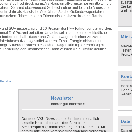
zusätz
iter Siegfried Brockmann. Als Hauptunfallverursacher ermittelten die
Sie ke
Jahren. Sie sind überwiegend Selbstständige und leitende Angestellte
und imm
ter im Jahr als klassische Autofahrer. Solche Geländewagenfahrer
verursachen. "Nach unseren Erkenntnissen sitzen da keine Rambo-
 und SUV insgesamt rund 20 Prozent der Pkw-Fahrer verletzt werden,
al fünf Prozent betroffen. Ursache sei allein die unterschiedliche
Mini
er fordern deshalb, dass hohe Geländewagen mit einer Art zweiten
nterfahrschutz ausgestattet werden. Er soll Energie abbauen und
dringt. Außerdem sollen die Geländewagen künftig serienmäßig mit
Maxi-P
 Forderung der Unfallforscher. Dann würden viele Unfälle deutlich
Testen
Preis.
Kont
Heftabo
Haben 
Dann k
weiter!
Newsletter
Immer gut informiert!
Der neue VKU Newsletter liefert Ihnen monatlich
Daten
aktuelle Nachrichten aus den Bereichen
Schadenpraxis, Unfallforschung und Kfz-Technik. Mit
Datenb
dem zusätzlichen Veranstaltungskalender verpassen