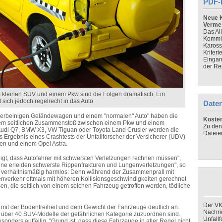
PDF-
Neue K
Verme
Das Al
Kommis
Kaross
Kriteri
Eingan
der Re
kleinen SUV und einem Pkw sind die Folgen dramatisch. Ein
sich jedoch regelrecht in das Auto.
Daten
herbeinigen Geländewagen und einem "normalen" Auto" haben die
Koste
em seitlichen Zusammenstoß zwischen einem Pkw und einem
Zu den
udi Q7, BMW X3, VW Tiguan oder Toyota Land Crusier werden die
Dateie
das Ergebnis eines Crashtests der Unfallforscher der Versicherer (UDV)
n und einem Opel Astra.
igt, dass Autofahrer mit schwersten Verletzungen rechnen müssen",
ffene erleiden schwerste Rippenfrakturen und Lungenverletzungen", so
est verhältnismäßig harmlos: Denn während der Zusammenprall mit
nverkehr oftmals mit höheren Kollisionsgeschwindigkeiten gerechnet
n, die seitlich von einem solchen Fahrzeug getroffen werden, tödliche
Der VK
 mit der Bodenfreiheit und dem Gewicht der Fahrzeuge deutlich an.
Nachri
t über 40 SUV-Modelle der gefährlichen Kategorie zuzuordnen sind.
Unfall
onders auffällig. "Grund ist, dass diese Fahrzeuge in aller Regel nicht