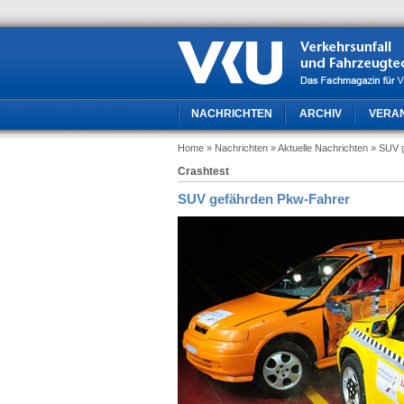
NACHRICHTEN
ARCHIV
VERA
Home
» Nachrichten
» Aktuelle Nachrichten
» SUV 
Crashtest
SUV gefährden Pkw-Fahrer