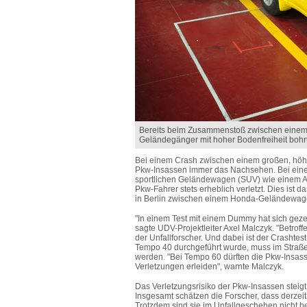
Bereits beim Zusammenstoß zwischen einem 
Geländegänger mit hoher Bodenfreiheit bohrt 
Bei einem Crash zwischen einem großen, hö
Pkw-Insassen immer das Nachsehen. Bei ein
sportlichen Geländewagen (SUV) wie einem A
Pkw-Fahrer stets erheblich verletzt. Dies ist 
in Berlin zwischen einem Honda-Geländewage
"In einem Test mit einem Dummy hat sich geze
sagte UDV-Projektleiter Axel Malczyk. "Betro
der Unfallforscher. Und dabei ist der Crasht
Tempo 40 durchgeführt wurde, muss im Straße
werden. "Bei Tempo 60 dürften die Pkw-Insasse
Verletzungen erleiden", warnte Malczyk.
Das Verletzungsrisiko der Pkw-Insassen steigt
Insgesamt schätzen die Forscher, dass derzei
Trotzdem sind sie im Unfallgeschehen nicht bes