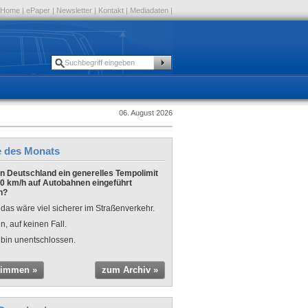
Home
|
ePaper
|
Newsletter
|
Kontakt
|
Mediadaten
|
06. August 2026
e des Monats
 in Deutschland ein generelles Tempolimit
0 km/h auf Autobahnen eingeführt
n?
 das wäre viel sicherer im Straßenverkehr.
n, auf keinen Fall.
 bin unentschlossen.
timmen »
zum Archiv »