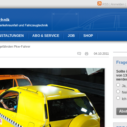
RSS
|
Anmelden
|
NSTALTUNGEN
ABO & SERVICE
JOB
SHOP
gefährden Pkw-Fahrer
04.10.2011
Frag
Sollte
von 13
werde
Ja,
Nei
Ich
Abs