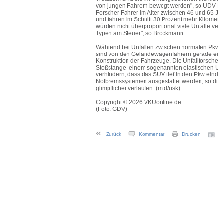
von jungen Fahrern bewegt werden", so UDV-Le
Forscher Fahrer im Alter zwischen 46 und 65 
und fahren im Schnitt 30 Prozent mehr Kilome
würden nicht überproportional viele Unfälle 
Typen am Steuer", so Brockmann.
Während bei Unfällen zwischen normalen Pkw
sind von den Geländewagenfahrern gerade einm
Konstruktion der Fahrzeuge. Die Unfallforsch
Stoßstange, einem sogenannten elastischen U
verhindern, dass das SUV tief in den Pkw ein
Notbremssystemen ausgestattet werden, so die
glimpflicher verlaufen. (mid/usk)
Copyright © 2026 VKUonline.de
(Foto: GDV)
Zurück
Kommentar
Drucken