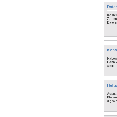
Daten
Koste
Zu den
Dateie
Kont
Haben 
Dann k
weiter!
Hefta
Ausga
Blätte
digital