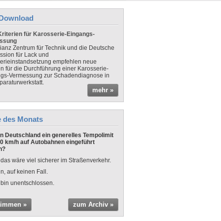
Download
riterien für Karosserie-Eingangs-
ssung
lianz Zentrum für Technik und die Deutsche
sion für Lack und
erieinstandsetzung empfehlen neue
en für die Durchführung einer Karosserie-
gs-Vermessung zur Schadendiagnose in
paraturwerkstatt.
mehr »
e des Monats
 in Deutschland ein generelles Tempolimit
0 km/h auf Autobahnen eingeführt
n?
 das wäre viel sicherer im Straßenverkehr.
n, auf keinen Fall.
 bin unentschlossen.
timmen »
zum Archiv »