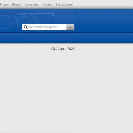
Home
|
ePaper
|
Newsletter
|
Kontakt
|
Mediadaten
|
08. August 2026