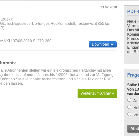
13.07.2018
PDF-
 (2017):
Neue K
 GL, rechtsgesteuert; 5-türiges Hecktürmodell; Testgewicht 855 kg.
Verme
AP)
Das Al
Kommis
Kaross
e:
VKU 07/08/2018 S. 279-280
Kriteri
Download ►
Eingan
der Re
ftarchiv
 alle Abonnenten stellen wir ein elektronisches Heftarchiv mit allen
Frag
gaben des laufenden Jahres bis 1/2006 rückwirkend zur Verfügung.
t können Sie alle Inhalte recherchieren und sich als Text oder PDF
eigen lassen.
Sollte
von 13
Weiter zum Archiv »
werde
Ja,
Nei
Ich
Abs