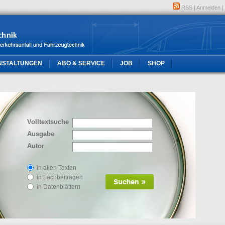
RSS
|
Anmelden
|
NSTALTUNGEN
ABO & SERVICE
JOB
SHOP
Volltextsuche
Ausgabe
Autor
in allen Texten
in Fachbeiträgen
in Datenblättern