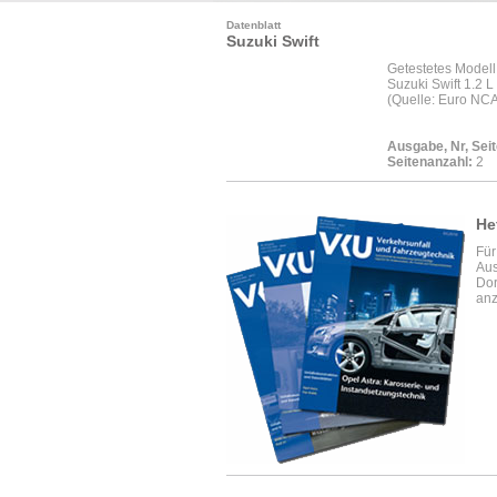
Datenblatt
Suzuki Swift
Getestetes Modell
Suzuki Swift 1.2 L
(Quelle: Euro NC
Ausgabe, Nr, Seit
Seitenanzahl:
2
He
Für
Aus
Dor
anz