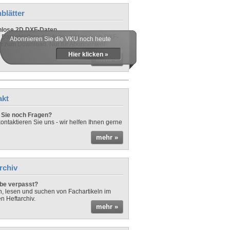
blätter
nlose 2D DXF-Daten
 Datenblättern der Autos gibt es auch DXF-
Abonnieren Sie die VKU noch heute
n zum Download. Nur für Abonnenten!
Hier klicken »
mehr »
akt
Sie noch Fragen?
ontaktieren Sie uns - wir helfen Ihnen gerne
mehr »
rchiv
be verpasst?
rn, lesen und suchen von Fachartikeln im
en Heftarchiv.
mehr »