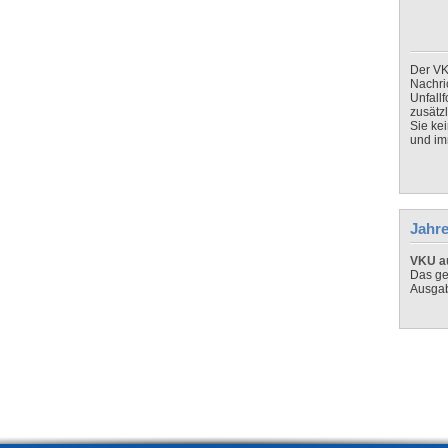
Der VK
Nachri
Unfall
zusätz
Sie ke
und imm
Jahre
VKU au
Das ge
Ausga