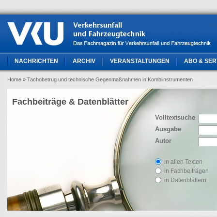
NACHRICHTEN
ARCHIV
VERANSTALTUNGEN
ABO & SER
Home
» Tachobetrug und technische Gegenmaßnahmen in Kombiinstrumenten
Fachbeiträge & Datenblätter
Volltextsuche
Ausgabe
Autor
in allen Texten
in Fachbeiträgen
in Datenblättern